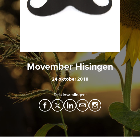
Movember Hisingen
24 oktober 2018
Dela insamlingen:
F
T
L
M
a
w
i
a
c
i
n
i