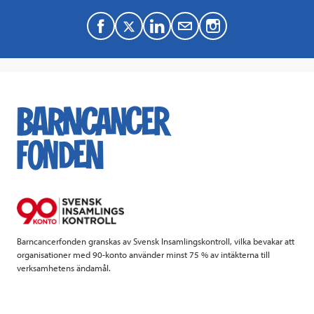
F
T
L
M
a
w
i
a
c
i
n
i
e
t
k
l
b
t
e
o
e
d
o
r
I
k
n
Barncancerfonden granskas av Svensk Insamlingskontroll, vilka bevakar att
organisationer med 90-konto använder minst 75 % av intäkterna till
verksamhetens ändamål.