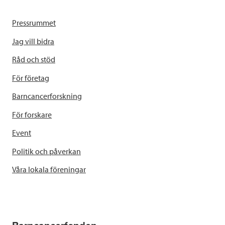
Pressrummet
Jag vill bidra
Råd och stöd
För företag
Barncancerforskning
För forskare
Event
Politik och påverkan
Våra lokala föreningar