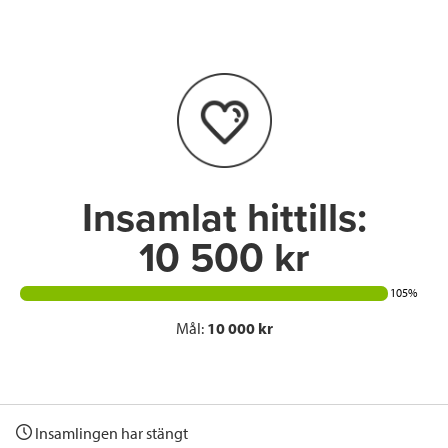
e
t
k
l
b
t
e
o
e
d
o
r
I
k
n
Insamlat hittills:
10 500 kr
105%
Mål:
10 000 kr
Insamlingen har stängt