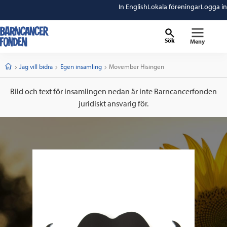
In English
Lokala föreningar
Logga in
Sök
Meny
barncancerfonden
startsida
Start
Jag vill bidra
Egen insamling
Current:
Movember Hisingen
Bild och text för insamlingen nedan är inte Barncancerfonden
juridiskt ansvarig för.