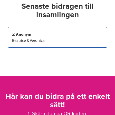
Senaste bidragen till
insamlingen
Anonym
Beatrice & Veronica
Här kan du bidra på ett enkelt
sätt!
1. Skärmdumpa QR-koden.