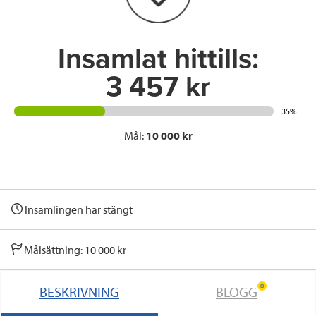
k
n
Insamlat hittills:
3 457 kr
35%
Mål:
10 000 kr
Insamlingen har stängt
Målsättning: 10 000 kr
0
BESKRIVNING
BLOGG