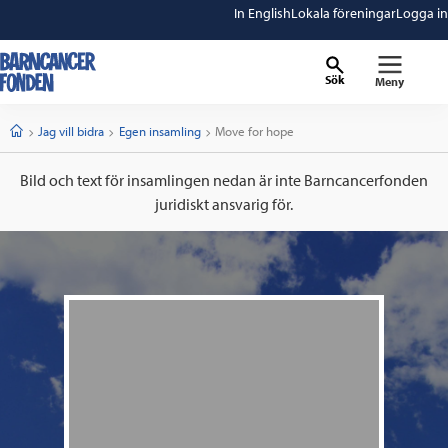
In English
Lokala föreningar
Logga in
Sök
Meny
barncancerfonden
startsida
Start
Jag vill bidra
Egen insamling
Current:
Move for hope
Bild och text för insamlingen nedan är inte Barncancerfonden
juridiskt ansvarig för.