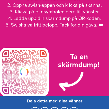
2. Öppna swish-appen och klicka på skanna.
3. Klicka på bildsymbolen nere till vänster.
4. Ladda upp din skärmdump på QR-koden.
5. Swisha valfritt belopp. Tack för din gåva. ❤️
Ta en
skärmdump!
Dela detta med dina vänner