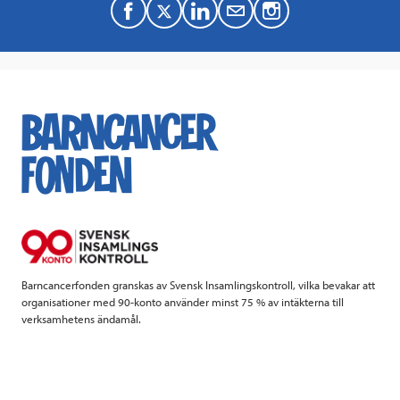
F
T
L
M
a
w
i
a
c
i
n
i
e
t
k
l
b
t
e
o
e
d
o
r
I
k
n
Barncancerfonden granskas av Svensk Insamlingskontroll, vilka bevakar att
organisationer med 90-konto använder minst 75 % av intäkterna till
verksamhetens ändamål.