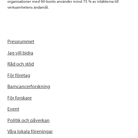
organisationer med 90-konto använder minst 75 % av intäkterna till
verksamhetens ändamål.
Pressrummet
Jag vill bidra
Råd och stöd
För företag
Barncancerforskning
För forskare
Event
Politik och påverkan
Våra lokala föreningar