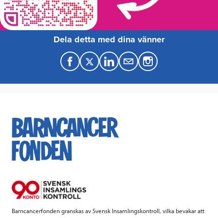
Dela detta med dina vänner
F
T
L
M
a
w
i
a
c
i
n
i
e
t
k
l
b
t
e
o
e
d
o
r
I
k
n
Barncancerfonden granskas av Svensk Insamlingskontroll, vilka bevakar att