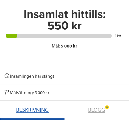
k
n
Insamlat hittills:
550 kr
11%
Mål:
5 000 kr
Insamlingen har stängt
Målsättning: 5 000 kr
0
BESKRIVNING
BLOGG