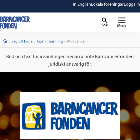
In English
Lokala föreningar
Logga in
Sök
Meny
barncancerfonden
startsida
Start
Jag vill bidra
Egen insamling
Current:
Mot cancer
Bild och text för insamlingen nedan är inte Barncancerfonden
juridiskt ansvarig för.