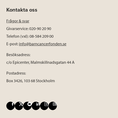
Kontakta oss
Frågor & svar
Givarservice: 020-90 20 90
Telefon (vxl): 08-584 209 00
E-post:
info@barncancerfonden.se
Besöksadress:
c/o Epicenter, Malmskillnadsgatan 44 A
Postadress:
Box 3426, 103 68 Stockholm
F
X
Y
L
I
B
a
o
i
n
l