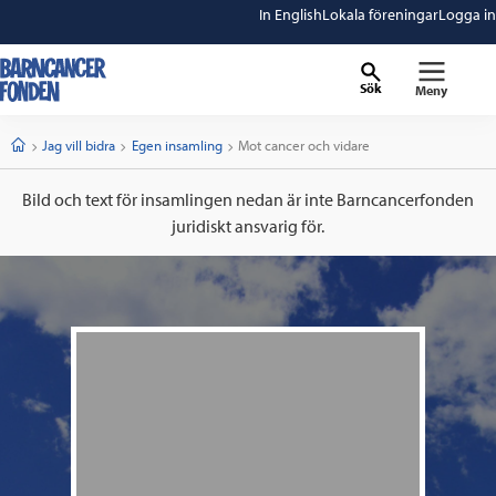
In English
Lokala föreningar
Logga in
Sök
Meny
barncancerfonden
startsida
Start
Jag vill bidra
Egen insamling
Current:
Mot cancer och vidare
Bild och text för insamlingen nedan är inte Barncancerfonden
juridiskt ansvarig för.