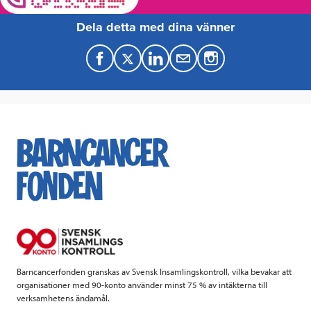
Dela detta med dina vänner
F
T
L
M
a
w
i
a
c
i
n
i
e
t
k
l
b
t
e
o
e
d
o
r
I
k
n
Barncancerfonden granskas av Svensk Insamlingskontroll, vilka bevakar att
organisationer med 90-konto använder minst 75 % av intäkterna till
verksamhetens ändamål.