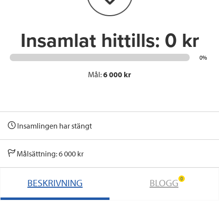
k
n
Insamlat hittills:
0 kr
0%
Mål:
6 000 kr
Insamlingen har stängt
Målsättning: 6 000 kr
0
BESKRIVNING
BLOGG