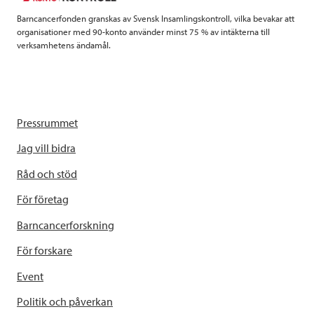
k
n
Barncancerfonden granskas av Svensk Insamlingskontroll, vilka bevakar att
organisationer med 90-konto använder minst 75 % av intäkterna till
verksamhetens ändamål.
Pressrummet
Jag vill bidra
Råd och stöd
För företag
Barncancerforskning
För forskare
Event
Politik och påverkan