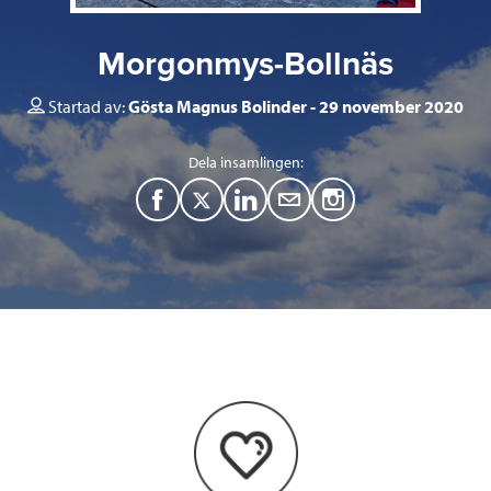
Morgonmys-Bollnäs
Startad av:
Gösta Magnus Bolinder
29 november 2020
Dela insamlingen:
F
T
L
M
a
w
i
a
c
i
n
i
e
t
k
l
b
t
e
o
e
d
o
r
I