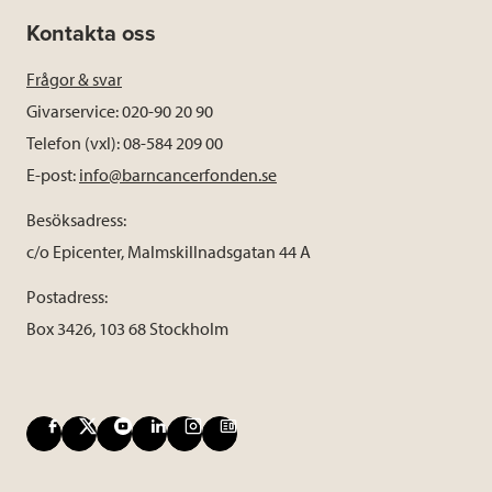
Kontakta oss
Frågor & svar
Givarservice: 020-90 20 90
Telefon (vxl): 08-584 209 00
E-post:
info@barncancerfonden.se
Besöksadress:
c/o Epicenter, Malmskillnadsgatan 44 A
Postadress:
Box 3426, 103 68 Stockholm
F
X
Y
L
I
B
a
o
i
n
l