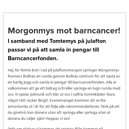
Morgonmys mot barncancer!
I samband med Tomtemys på julafton
passar vi på att samla in pengar till
Barncancerfonden.
Hej, för femte året i rad på julaftonsmorgon springer Morgonmys
Runners Bollnäs en runda genom Bollnäs centrum för att njuta av
en härlig jogg och samla in pengar till barncancerfonden. Alla är
välkommen att ge ett bidrag och/eller springa en lugn runda med
oss. Vi spelar julmusik och klär ut oss i valfria tomtekläder (bara
något rött räcker långt). Evenemanget kommer att se lite
annorlunda ut i år för att följa alla rekommendationer. Tänk på att
du givetvis kan donera utan att springa eller springa utan at
donera du väljer själv! Hoppas vi ses!
(Info om platser vi kommer att springa ifrån kommer på