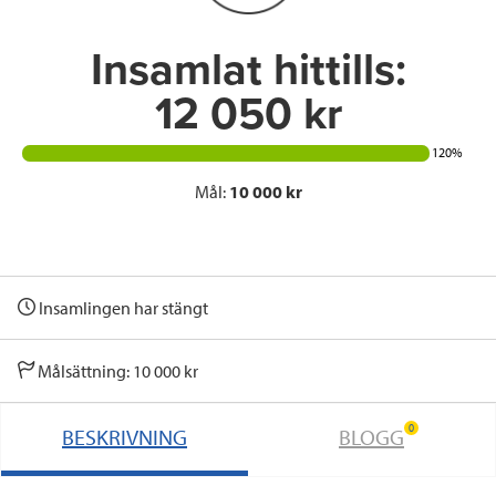
k
n
Insamlat hittills:
12 050 kr
120%
Mål:
10 000 kr
Insamlingen har stängt
Målsättning: 10 000 kr
0
BESKRIVNING
BLOGG