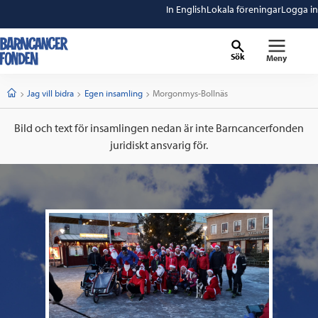
In English
Lokala föreningar
Logga in
Sök
Meny
barncancerfonden
startsida
Start
Jag vill bidra
Egen insamling
Current:
Morgonmys-Bollnäs
Bild och text för insamlingen nedan är inte Barncancerfonden
juridiskt ansvarig för.