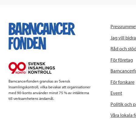
Pressrumme
Jag vill bidra
Råd och stö
För företag
Barncancerf
Barncancerfonden granskas av Svensk
För forskare
Insamlingskontroll, vilka bevakar att organisationer
Event
med 90-konto använder minst 75 % av intäkterna
till verksamhetens ändamål.
Politik och 
Våra lokala 