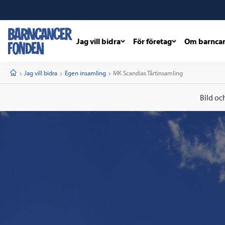
Jag vill bidra
För företag
Om barnca
barncancerfonden
startsida
Start
Jag vill bidra
Egen insamling
Current:
MK Scandias Tårtinsamling
Bild oc