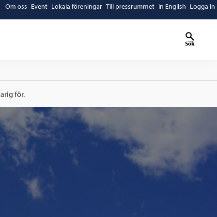
Om oss
Event
Lokala föreningar
Till pressrummet
In English
Logga in
Sök
rig för.