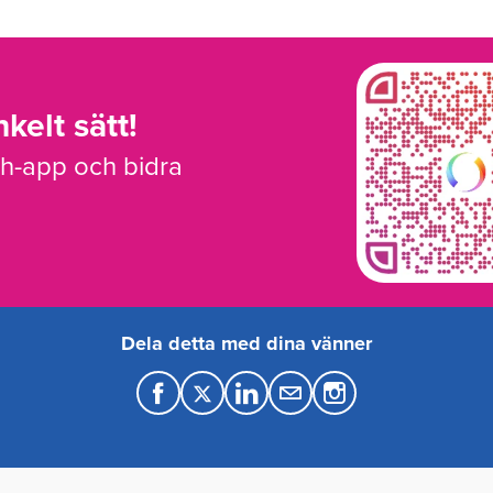
kelt sätt!
sh-app och bidra
Dela detta med dina vänner
F
T
L
M
a
w
i
a
c
i
n
i