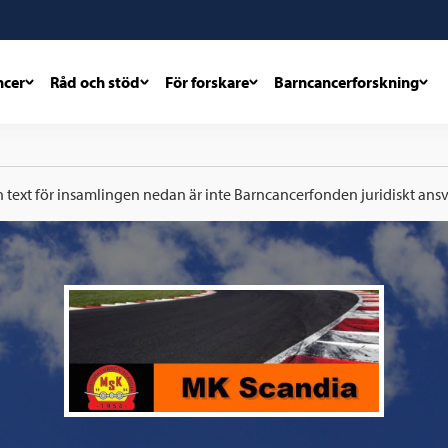
ncer
Råd och stöd
För forskare
Barncancerforskning
h text för insamlingen nedan är inte Barncancerfonden juridiskt ansva