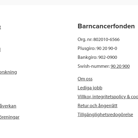
e
t
k
l
b
t
e
Barncancerfonden
t
o
e
d
Org. nr: 802010-6566
o
r
I
Plusgiro: 90 20 90-0
d
Bankgiro: 902-0900
k
n
Swish-nummer:
90 20 900
orskning
Om oss
Lediga jobb
Villkor, integritetspolicy & co
Retur och ångerrätt
påverkan
Tillgänglighetsredogörelse
föreningar