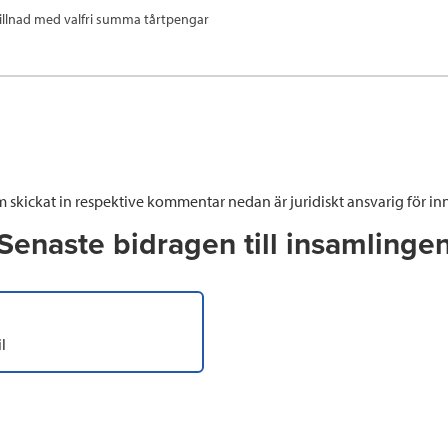
killnad med valfri summa tårtpengar
 skickat in respektive kommentar nedan är juridiskt ansvarig för inn
Senaste bidragen till insamlinge
l