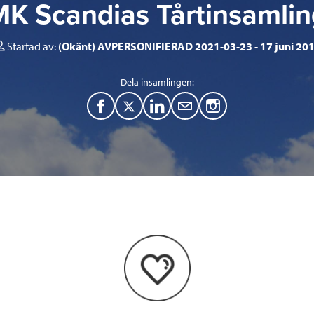
MK Scandias Tårtinsamlin
Startad av:
(Okänt) AVPERSONIFIERAD 2021-03-23
17 juni 20
Dela insamlingen:
F
T
L
M
a
w
i
a
c
i
n
i
e
t
k
l
b
t
e
o
e
d
o
r
I
k
n