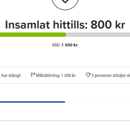
k
n
Insamlat hittills:
800 kr
Mål:
1 500 kr
 har stängt
Målsättning: 1 500 kr
5 personer stödjer 