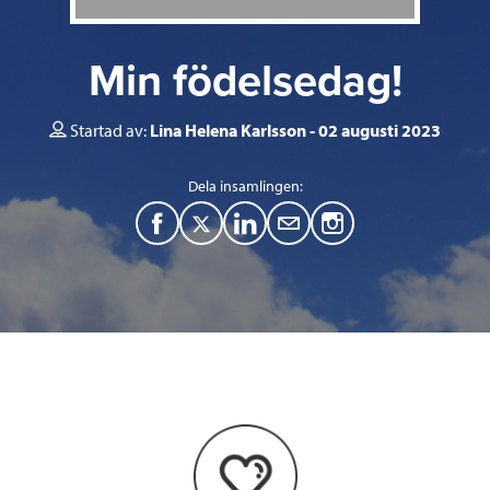
Min födelsedag!
Startad av:
Lina Helena Karlsson
02 augusti 2023
Dela insamlingen:
F
T
L
M
a
w
i
a
c
i
n
i
e
t
k
l
b
t
e
o
e
d
o
r
I