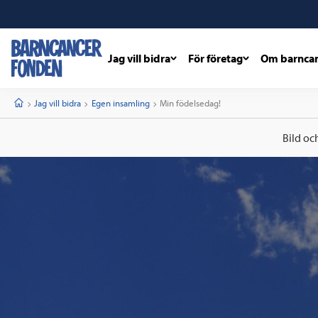
Jag vill bidra
För företag
Om barnca
barncancerfonden
startsida
Start
Jag vill bidra
Egen insamling
Current:
Min födelsedag!
Bild oc