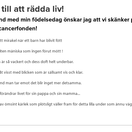
till att rädda liv!
nd med min födelsedag önskar jag att vi skänker
ncancerfonden!
t mirakel när ett barn har blivit fött
liten mäniska som ingen förut mött !
 är så vackert och dess doft helt underbar.
t visst med blicken som är sällsamt vis och klar.
und man tar emot det blir inget mer detsamma.
 förändrar livet för sin pappa och sin mamma...
 av ömsint kärlek som plötsligt väller fram för detta lilla under som ännu väg