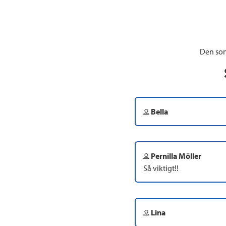
Den som
Bella
Pernilla Möller
Så viktigt!!
Lina