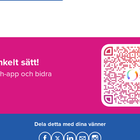
kelt sätt!
sh-app och bidra
Dela detta med dina vänner
F
T
L
M