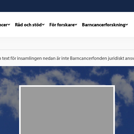
ncer
Råd och stöd
För forskare
Barncancerforskning
h text för insamlingen nedan är inte Barncancerfonden juridiskt ansva