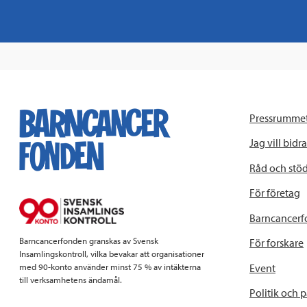
Pressrumme
Jag vill bidra
Råd och stö
För företag
Barncancerf
Barncancerfonden granskas av Svensk
För forskare
Insamlingskontroll, vilka bevakar att organisationer
Event
med 90-konto använder minst 75 % av intäkterna
till verksamhetens ändamål.
Politik och 