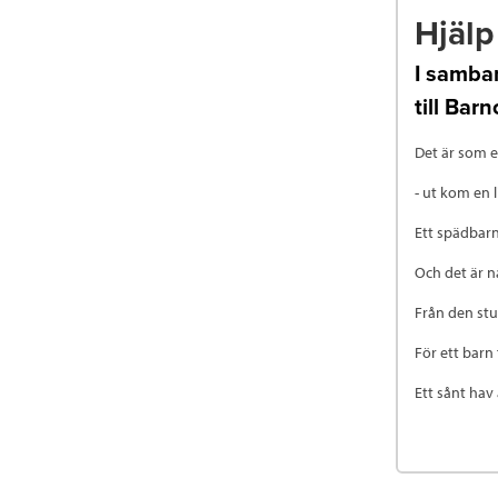
Hjälp 
I samba
till Bar
Det är som et
- ut kom en 
Ett spädbarn
Och det är nå
Från den st
För ett barn
Ett sånt hav