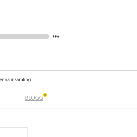
53%
denna insamling
0
BLOGG