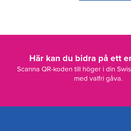
Här kan du bidra på ett en
Scanna QR-koden till höger i din Swi
med valfri gåva.