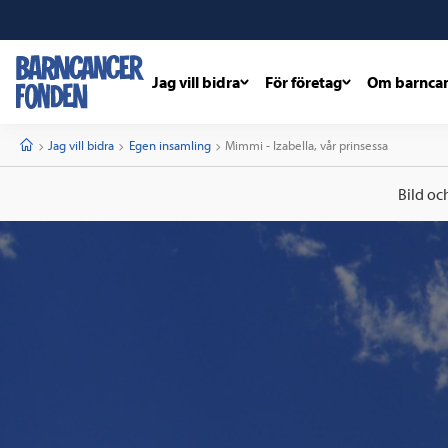
Jag vill bidra
För företag
Om barnca
barncancerfonden
startsida
Start
Jag vill bidra
Egen insamling
Current:
Mimmi - Izabella, vår prinsessa
Bild oc