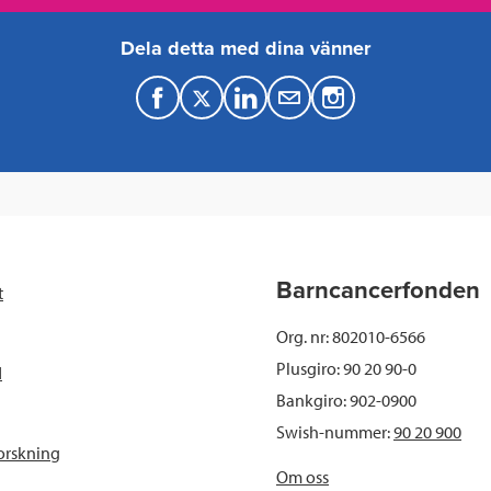
Dela detta med dina vänner
F
T
L
M
a
w
i
a
c
i
n
i
e
t
k
l
b
t
e
Barncancerfonden
t
o
e
d
Org. nr: 802010-6566
o
r
I
Plusgiro: 90 20 90-0
d
Bankgiro: 902-0900
k
n
Swish-nummer:
90 20 900
orskning
Om oss