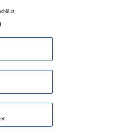
ehållet.
n
son