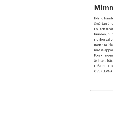
Mimmi
Ibland händer
Smärtan är o
En liten tre
hunden, bubb
sjukhussal p
Barn ska lek
massa appara
Forskningen 
är inte tillräc
HJÄLP TILL D
ÖVERLEVNAD,