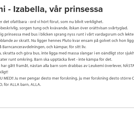
 - Izabella, vår prinsessa
 det ofattbara - ord vi hört förut, som nu blivit verklighet.
beskrivlig, sorgen tung och kvävande, ilskan över orättvisan svårtyglad.
årig prinsessa med bus i blicken sprang nyss runt i vårt vardagsrum och lekt
lande av skratt. Nu ligger hennes Pluto kvar ensam på golvet och hon ligge
å Barncanceravdelningen, och kämpar, för sitt liv.
a, skratta och göra bus, inte ligga med massa slangar i en oändligt stor sj
ter runt omkring. Barn ska upptäcka livet - inte kämpa för det.
har gått framåt, nästan alla barn som drabbas av Leukemi överlever, NÄSTA
kligt!
U MED!! Ju mer pengar desto mer forskning, ju mer forskning desto större 
 för ALLA barn, ALLA.