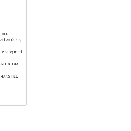
e med
r i en ödslig
ukhussäng med
N alla. Det
CHANS TILL