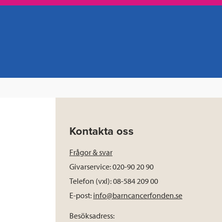
Kontakta oss
Frågor & svar
Givarservice: 020-90 20 90
Telefon (vxl): 08-584 209 00
E-post:
info@barncancerfonden.se
Besöksadress: