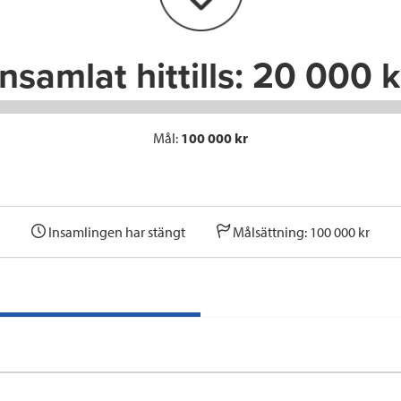
k
n
Insamlat hittills:
20 000 k
Mål:
100 000 kr
Insamlingen har stängt
Målsättning: 100 000 kr