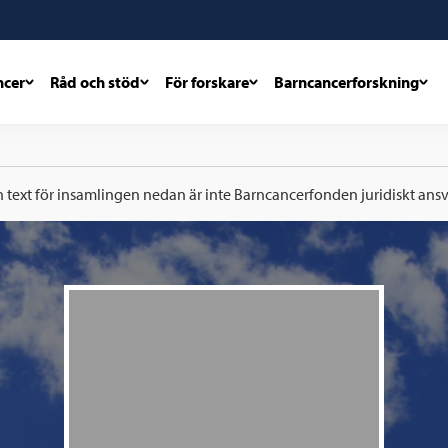
ncer
Råd och stöd
För forskare
Barncancerforskning
h text för insamlingen nedan är inte Barncancerfonden juridiskt ansva