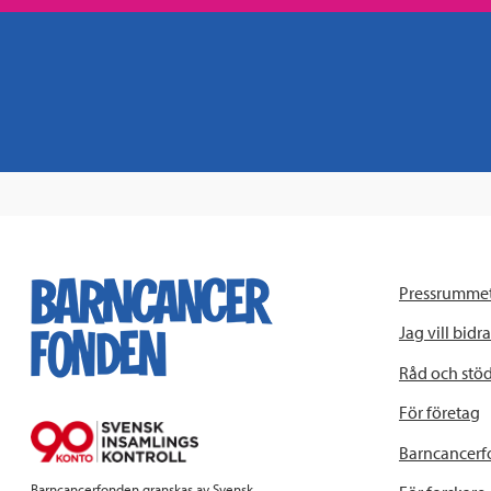
Pressrumme
Jag vill bidra
Råd och stö
För företag
Barncancerf
Barncancerfonden granskas av Svensk