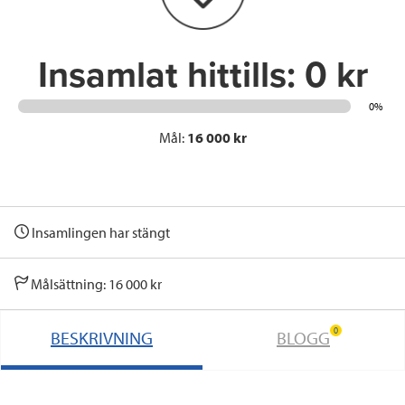
k
n
Insamlat hittills:
0 kr
0%
Mål:
16 000 kr
Insamlingen har stängt
Målsättning: 16 000 kr
0
BESKRIVNING
BLOGG