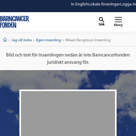
In English
Lokala föreningar
Logga in
Sök
Meny
barncancerfonden
startsida
Start
Jag vill bidra
Egen insamling
Current:
Mikael Bengtsson Insamling
Bild och text för insamlingen nedan är inte Barncancerfonden
juridiskt ansvarig för.