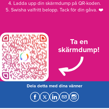
4. Ladda upp din skärmdump på QR-koden.
5. Swisha valfritt belopp. Tack för din gåva. ❤️
Ta en
skärmdump!
Dela detta med dina vänner
F
T
L
M
a
w
i
a