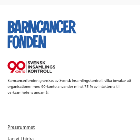
c
i
n
i
e
t
k
l
b
t
e
o
e
d
o
r
I
k
n
Barncancerfonden granskas av Svensk Insamlingskontroll, vilka bevakar att
organisationer med 90-konto använder minst 75 % av intäkterna till
verksamhetens ändamål.
Pressrummet
Jag vill bidra