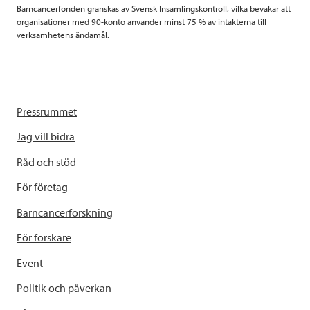
Barncancerfonden granskas av Svensk Insamlingskontroll, vilka bevakar att
organisationer med 90-konto använder minst 75 % av intäkterna till
verksamhetens ändamål.
Pressrummet
Jag vill bidra
Råd och stöd
För företag
Barncancerforskning
För forskare
Event
Politik och påverkan