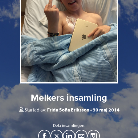
Melkers insamling
Startad av:
Frida Sofia Eriksson
30 maj 2014
Dela insamlingen:
F
T
L
M