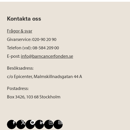
Kontakta oss
Frågor & svar
Givarservice: 020-90 20 90
Telefon (vxl): 08-584 209 00
E-post:
info@barncancerfonden.se
Besöksadress:
c/o Epicenter, Malmskillnadsgatan 44 A
Postadress:
Box 3426, 103 68 Stockholm
F
X
Y
L
I
B