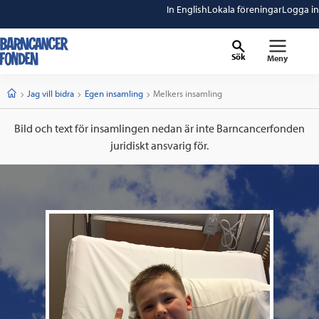
In English
Lokala föreningar
Logga in
Sök
Meny
barncancerfonden
startsida
Start
Jag vill bidra
Egen insamling
Current:
Melkers insamling
Bild och text för insamlingen nedan är inte Barncancerfonden
juridiskt ansvarig för.