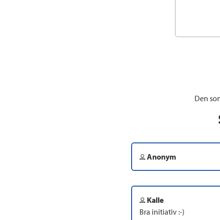
Den som
Anonym
Kalle
Bra initiativ :-)