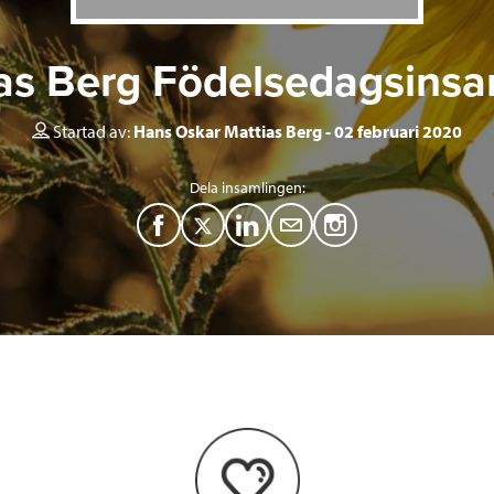
as Berg Födelsedagsinsa
Startad av:
Hans Oskar Mattias Berg
02 februari 2020
Dela insamlingen:
F
T
L
M
a
w
i
a
c
i
n
i
e
t
k
l
b
t
e
o
e
d
o
r
I