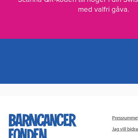
med valfri gåva.
Pressrumme
Jag vill bidra