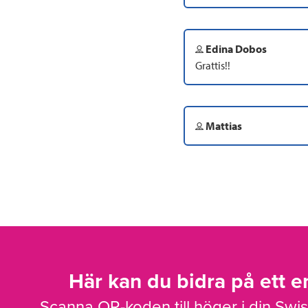
Edina Dobos
Grattis!!
Mattias
Här kan du bidra på ett en
Scanna QR-koden till höger i din Swi