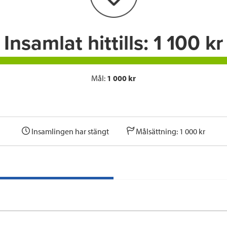
k
n
Insamlat hittills:
1 100 kr
Mål:
1 000 kr
Insamlingen har stängt
Målsättning: 1 000 kr