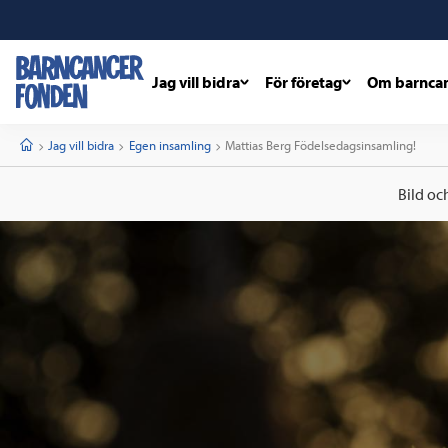
Jag vill bidra
För företag
Om barnca
barncancerfonden
startsida
Start
Jag vill bidra
Egen insamling
Current:
Mattias Berg Födelsedagsinsamling!
Bild oc