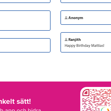
Anonym
Ranjith
Happy Birthday Mattias!
kelt sätt!
sh-app och bidra