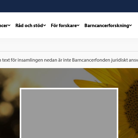
ncer
Råd och stöd
För forskare
Barncancerforskning
h text för insamlingen nedan är inte Barncancerfonden juridiskt ansva