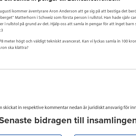
augusti kommer äventyrare Aron Anderson att ge sig på att bestiga det be
berget" Matterhorn i Schweiz som första person i rullstol. Han hade själv c
er i rullstol på grund av det. Hjälp oss att samla in pengar för att inget bar
 <3
78 meter högt och väldigt tekniskt avancerat. Kan vi lyckas samla in 100 kro
ron ska klättra?
 skickat in respektive kommentar nedan är juridiskt ansvarig för inn
Senaste bidragen till insamlinge