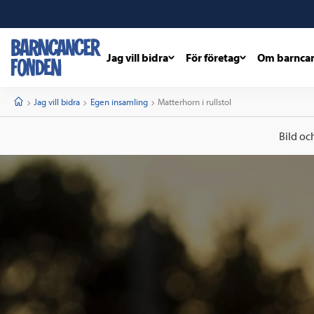
Jag vill bidra
För företag
Om barnca
barncancerfonden
startsida
Start
Jag vill bidra
Egen insamling
Current:
Matterhorn i rullstol
Bild oc