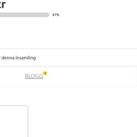
r
61%
r denna insamling
0
BLOGG