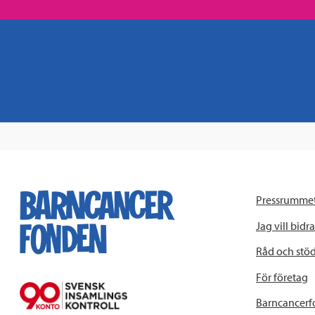
Pressrumme
Jag vill bidra
Råd och stö
För företag
Barncancerf