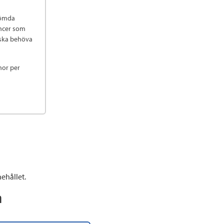
römda
ancer som
n ska behöva
nor per
ehållet.
n