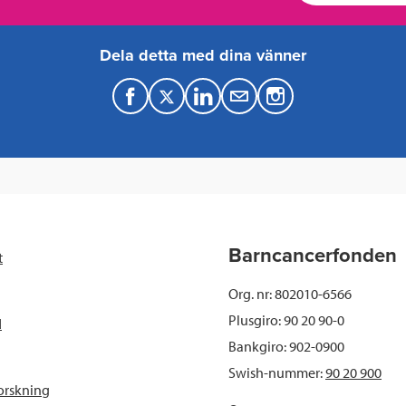
Dela detta med dina vänner
F
T
L
M
a
w
i
a
c
i
n
i
e
t
k
l
b
t
e
Barncancerfonden
t
o
e
d
Org. nr: 802010-6566
o
r
I
Plusgiro: 90 20 90-0
d
Bankgiro: 902-0900
k
n
Swish-nummer:
90 20 900
orskning