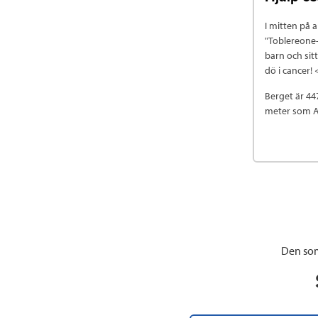
I mitten på 
"Toblereone-
barn och sitt
dö i cancer!
Berget är 44
meter som A
Den som