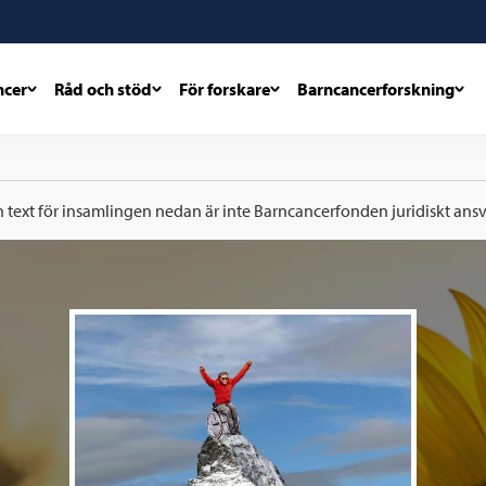
ncer
Råd och stöd
För forskare
Barncancerforskning
h text för insamlingen nedan är inte Barncancerfonden juridiskt ansva