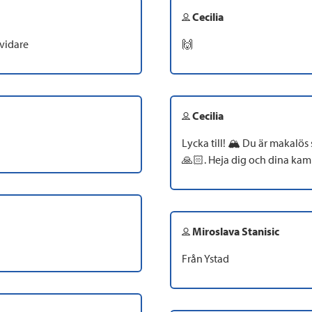
Cecilia
vidare
🙌
Cecilia
Lycka till! 🏔️ Du är makalö
🙏🏻. Heja dig och dina kam
Miroslava Stanisic
Från Ystad