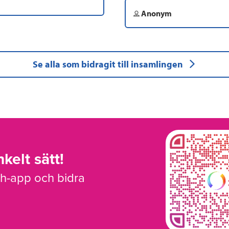
Anonym
Se alla som bidragit till insamlingen
kelt sätt!
sh-app och bidra