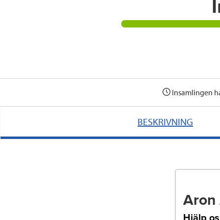
I
Insamlingen ha
BESKRIVNING
Aron 
Hjälp os