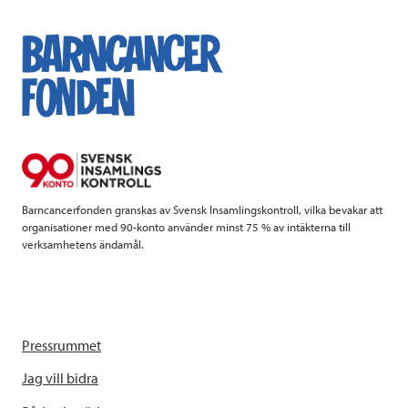
c
i
n
i
e
t
k
l
b
t
e
o
e
d
o
r
I
k
n
Barncancerfonden granskas av Svensk Insamlingskontroll, vilka bevakar att
organisationer med 90-konto använder minst 75 % av intäkterna till
verksamhetens ändamål.
Pressrummet
Jag vill bidra