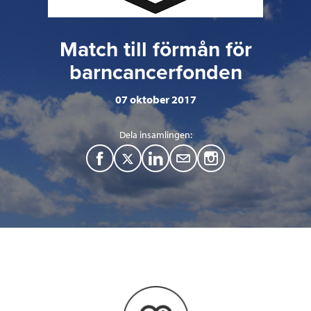
Match till förmån för
barncancerfonden
07 oktober 2017
Dela insamlingen:
F
T
L
M
a
w
i
a
c
i
n
i
e
t
k
l
b
t
e
o
e
d