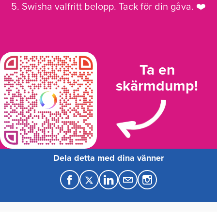
5. Swisha valfritt belopp. Tack för din gåva. ❤️
Ta en
skärmdump!
Dela detta med dina vänner
F
T
L
M
a
w
i
a