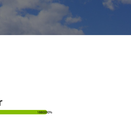
r
1880000%