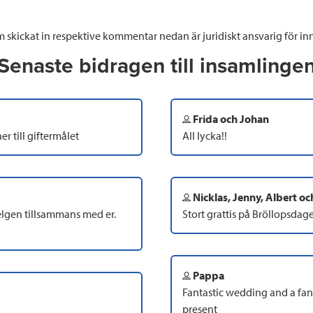
 skickat in respektive kommentar nedan är juridiskt ansvarig för inn
Senaste bidragen till insamlinge
Frida och Johan
r till giftermålet
All lycka!!
Nicklas, Jenny, Albert o
 helgen tillsammans med er.
Stort grattis på Bröllopsdag
Pappa
Fantastic wedding and a fan
present