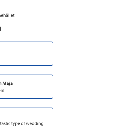
ehållet.
n
ch Maja
en!
tastic type of wedding