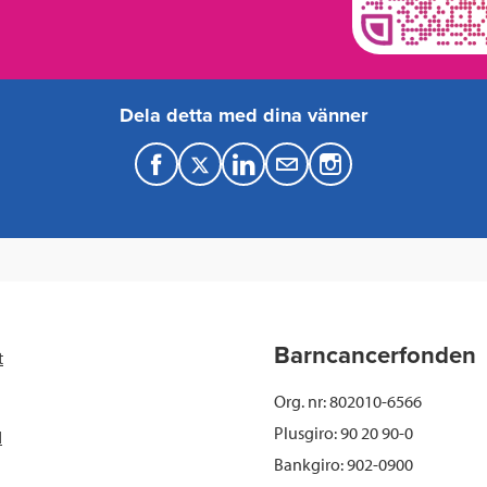
Dela detta med dina vänner
F
T
L
M
a
w
i
a
c
i
n
i
e
t
k
l
b
t
e
Barncancerfonden
t
o
e
d
Org. nr: 802010-6566
o
r
I
Plusgiro: 90 20 90-0
d
Bankgiro: 902-0900
k
n