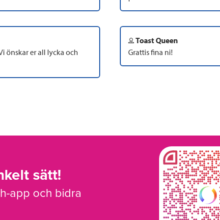
Toast Queen
 Vi önskar er all lycka och
Grattis fina ni!
kelt sätt!
sh-app och bidra