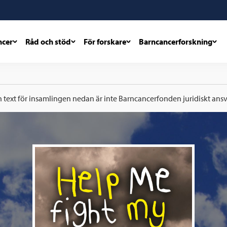
ncer
Råd och stöd
För forskare
Barncancerforskning
h text för insamlingen nedan är inte Barncancerfonden juridiskt ansva