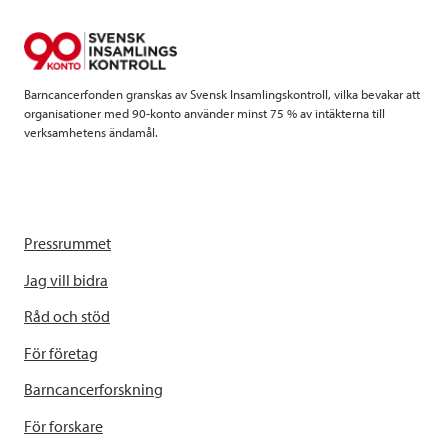
o
r
I
k
n
Barncancerfonden granskas av Svensk Insamlingskontroll, vilka bevakar att
organisationer med 90-konto använder minst 75 % av intäkterna till
verksamhetens ändamål.
Pressrummet
Jag vill bidra
Råd och stöd
För företag
Barncancerforskning
För forskare