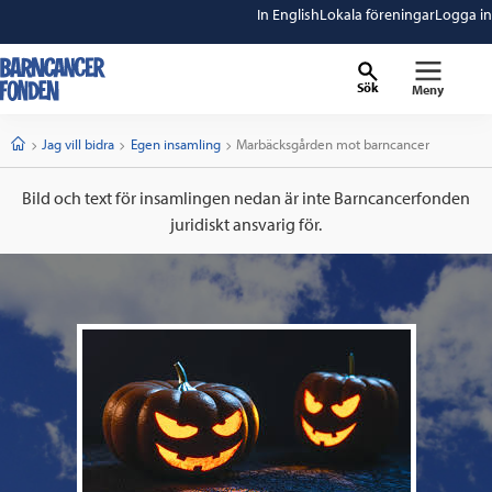
In English
Lokala föreningar
Logga in
Sök
Meny
barncancerfonden
startsida
Start
Jag vill bidra
Egen insamling
Current:
Marbäcksgården mot barncancer
Bild och text för insamlingen nedan är inte Barncancerfonden
juridiskt ansvarig för.