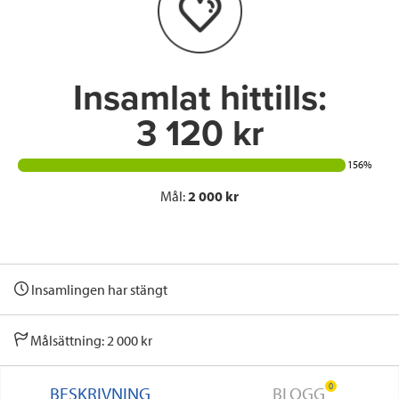
o
r
I
k
n
Insamlat hittills:
3 120 kr
156%
Mål:
2 000 kr
Insamlingen har stängt
Målsättning: 2 000 kr
0
BESKRIVNING
BLOGG