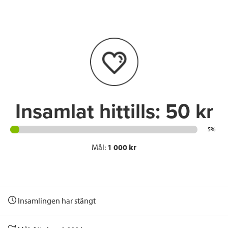
e
t
k
l
b
t
e
o
e
d
o
r
I
k
n
Insamlat hittills:
50 kr
5%
Mål:
1 000 kr
Insamlingen har stängt