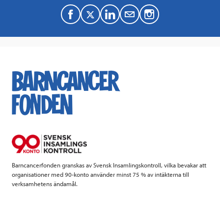
F
T
L
M
a
w
i
a
c
i
n
i
e
t
k
l
b
t
e
o
e
d
o
r
I
k
n
Barncancerfonden granskas av Svensk Insamlingskontroll, vilka bevakar att
organisationer med 90-konto använder minst 75 % av intäkterna till
verksamhetens ändamål.