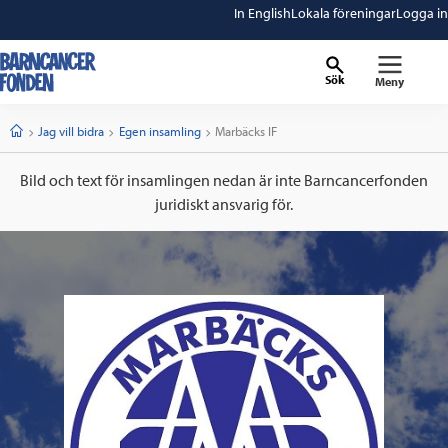
In English
Lokala föreningar
Logga in
Sök
Meny
barncancerfonden
startsida
Start
Jag vill bidra
Egen insamling
Current:
Marbäcks IF
Bild och text för insamlingen nedan är inte Barncancerfonden
juridiskt ansvarig för.