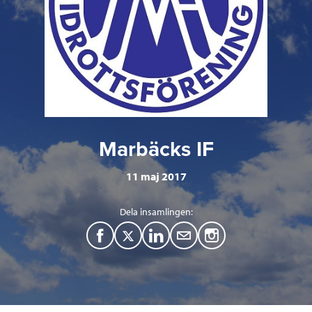
Marbäcks IF
11 maj 2017
Dela insamlingen:
F
T
L
M
a
w
i
a
c
i
n
i