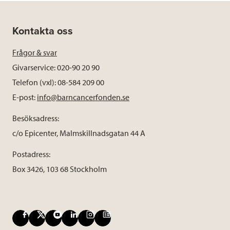
Kontakta oss
Frågor & svar
Givarservice: 020-90 20 90
Telefon (vxl): 08-584 209 00
E-post:
info@barncancerfonden.se
Besöksadress:
c/o Epicenter, Malmskillnadsgatan 44 A
Postadress:
Box 3426, 103 68 Stockholm
F
X
Y
L
I
B