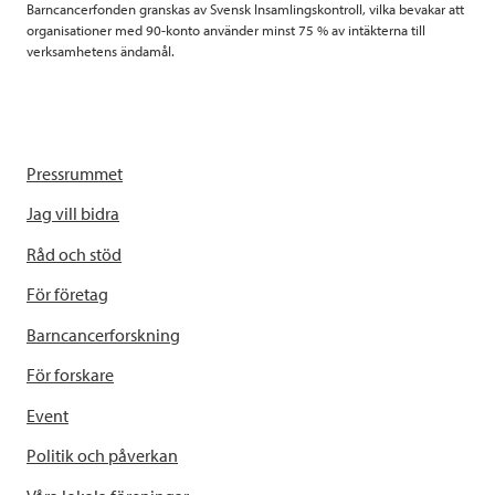
Barncancerfonden granskas av Svensk Insamlingskontroll, vilka bevakar att
organisationer med 90-konto använder minst 75 % av intäkterna till
verksamhetens ändamål.
Pressrummet
Jag vill bidra
Råd och stöd
För företag
Barncancerforskning
För forskare
Event
Politik och påverkan