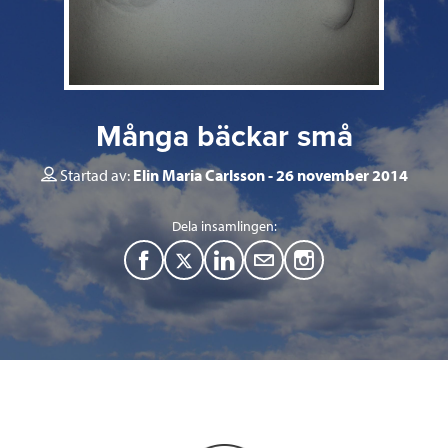
Många bäckar små
Startad av:
Elin Maria Carlsson
26 november 2014
Dela insamlingen:
F
T
L
M
a
w
i
a
c
i
n
i
e
t
k
l
b
t
e