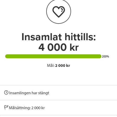
o
e
d
o
r
I
k
n
Insamlat hittills:
4 000 kr
200%
Mål:
2 000 kr
Insamlingen har stängt
Målsättning: 2 000 kr