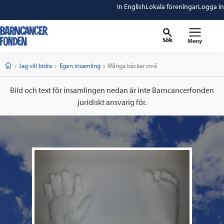
In English
Lokala föreningar
Logga in
Sök
Meny
barncancerfonden
startsida
Start
Jag vill bidra
Egen insamling
Current:
Många bäckar små
Bild och text för insamlingen nedan är inte Barncancerfonden
juridiskt ansvarig för.