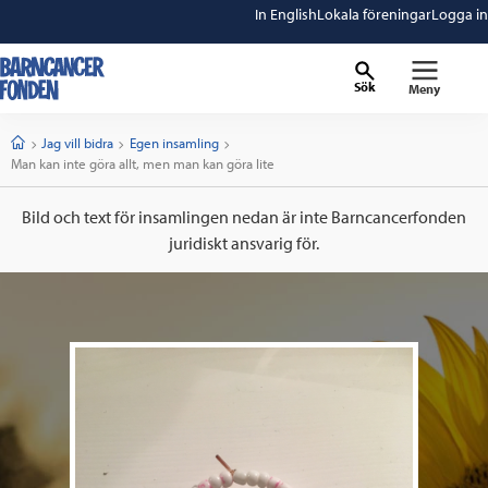
In English
Lokala föreningar
Logga in
Sök
Meny
barncancerfonden
startsida
Start
Jag vill bidra
Egen insamling
Current:
Man kan inte göra allt, men man kan göra lite
Bild och text för insamlingen nedan är inte Barncancerfonden
juridiskt ansvarig för.