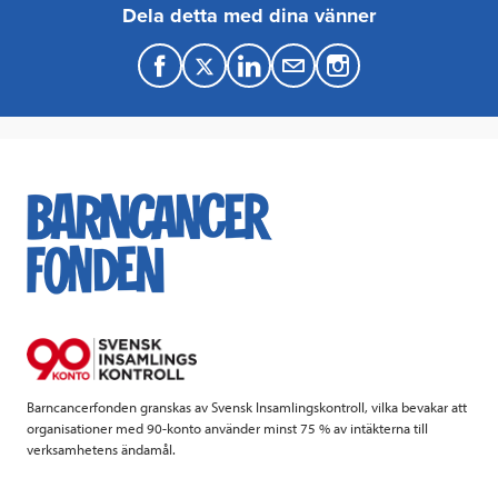
Dela detta med dina vänner
F
T
L
M
a
w
i
a
c
i
n
i
e
t
k
l
b
t
e
o
e
d
o
r
I
k
n
Barncancerfonden granskas av Svensk Insamlingskontroll, vilka bevakar att
organisationer med 90-konto använder minst 75 % av intäkterna till
verksamhetens ändamål.