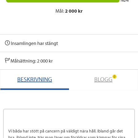
162%
Mål:
2 000 kr
Insamlingen har stängt
Målsättning: 2 000 kr
0
BESKRIVNING
BLOGG
Vi båda har stött på cancern på väldigt nära håll. Ibland går det
bra, ibland inte. När man läser om föräldrar som kämpar för sina