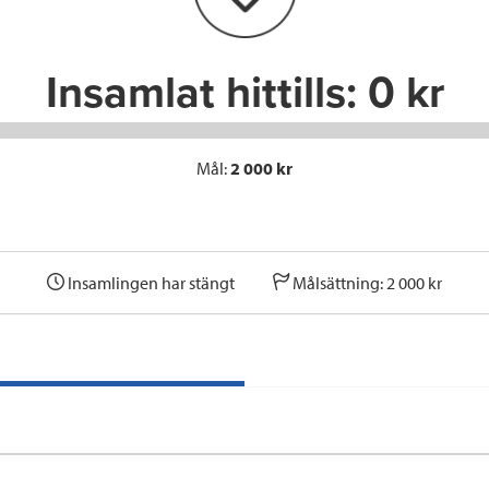
k
n
Insamlat hittills:
0 kr
Mål:
2 000 kr
Insamlingen har stängt
Målsättning: 2 000 kr