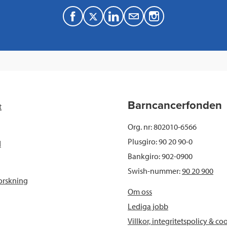
F
T
L
M
a
w
i
a
c
i
n
i
e
t
k
l
b
t
e
Barncancerfonden
t
o
e
d
Org. nr: 802010-6566
o
r
I
Plusgiro: 90 20 90-0
d
Bankgiro: 902-0900
k
n
Swish-nummer:
90 20 900
orskning
Om oss
Lediga jobb
Villkor, integritetspolicy & co