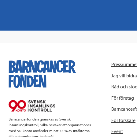
Pressrumme
Jag vill bidra
Råd och stö
För företag
Barncancerf
Barncancerfonden granskas av Svensk
För forskare
Insamlingskontroll, vilka bevakar att organisationer
Event
med 90-konto använder minst 75 % av intäkterna
till verksamhetens ändamål.