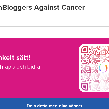
Bloggers Against Cancer
kelt sätt!
sh-app och bidra
Dela detta med dina vänner