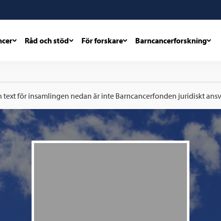
ncer
Råd och stöd
För forskare
Barncancerforskning
h text för insamlingen nedan är inte Barncancerfonden juridiskt ansva