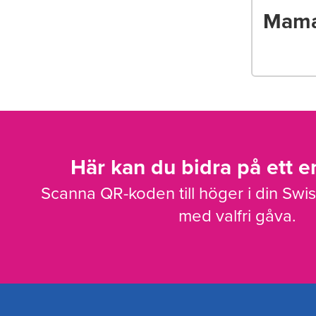
Mama
Här kan du bidra på ett en
Scanna QR-koden till höger i din Swi
med valfri gåva.