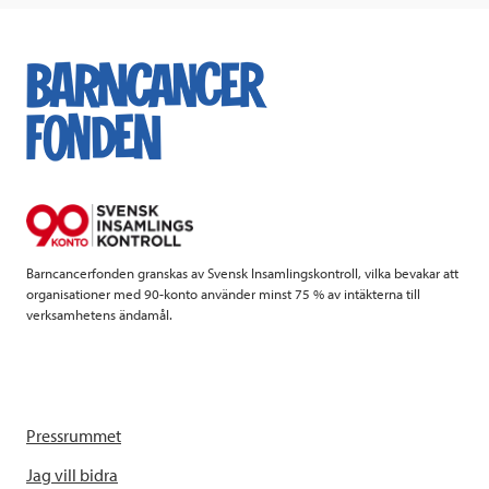
c
i
n
i
e
t
k
l
b
t
e
o
e
d
o
r
I
k
n
Barncancerfonden granskas av Svensk Insamlingskontroll, vilka bevakar att
organisationer med 90-konto använder minst 75 % av intäkterna till
verksamhetens ändamål.
Pressrummet
Jag vill bidra