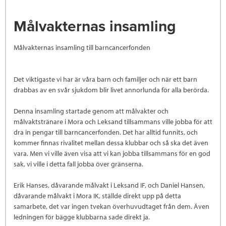
Målvakternas insamling
Målvakternas insamling till barncancerfonden
Det viktigaste vi har är våra barn och familjer och när ett barn
drabbas av en svår sjukdom blir livet annorlunda för alla berörda.
Denna insamling startade genom att målvakter och
målvaktstränare i Mora och Leksand tillsammans ville jobba för att
dra in pengar till barncancerfonden. Det har alltid funnits, och
kommer finnas rivalitet mellan dessa klubbar och så ska det även
vara. Men vi ville även visa att vi kan jobba tillsammans för en god
sak, vi ville i detta fall jobba över gränserna.
Erik Hanses, dåvarande målvakt i Leksand IF, och Daniel Hansen,
dåvarande målvakt i Mora IK, ställde direkt upp på detta
samarbete, det var ingen tvekan överhuvudtaget från dem. Även
ledningen för bägge klubbarna sade direkt ja.