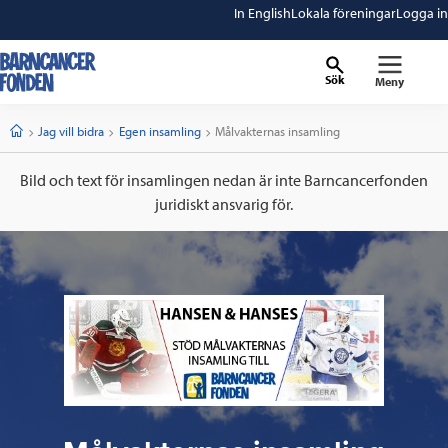
In English
Lokala föreningar
Logga in
Sök
Meny
barncancerfonden
startsida
Start
Jag vill bidra
Egen insamling
Current:
Målvakternas insamling
Bild och text för insamlingen nedan är inte Barncancerfonden
juridiskt ansvarig för.