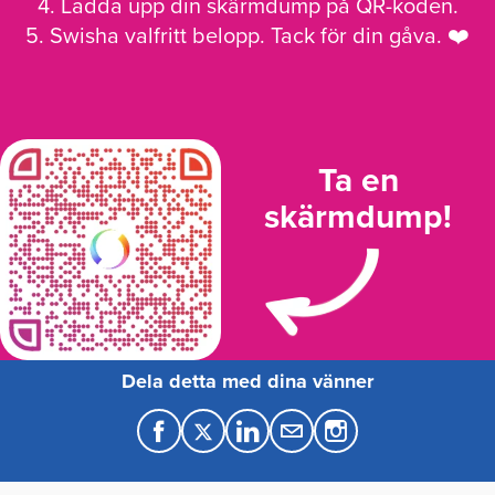
4. Ladda upp din skärmdump på QR-koden.
5. Swisha valfritt belopp. Tack för din gåva. ❤️
Ta en
skärmdump!
Dela detta med dina vänner
F
T
L
M
a
w
i
a