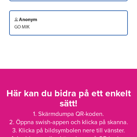
Anonym
GO MIK
Här kan du bidra på ett enkelt
sätt!
1. Skärmdumpa QR-koden.
2. Öppna swish-appen och klicka på skanna.
3. Klicka på bildsymbolen nere till vänster.