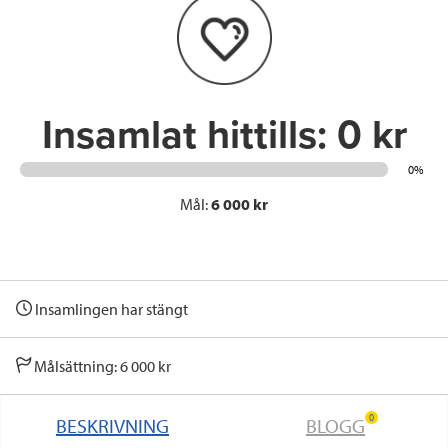
o
e
d
o
r
I
k
n
Insamlat hittills:
0 kr
0%
Mål:
6 000 kr
Insamlingen har stängt
Målsättning: 6 000 kr
0
BESKRIVNING
BLOGG