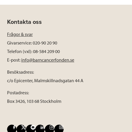
Kontakta oss
Frågor & svar
Givarservice: 020-90 20 90
Telefon (vxl): 08-584 209 00
E-post:
info@barncancerfonden.se
Besöksadress:
c/o Epicenter, Malmskillnadsgatan 44 A
Postadress:
Box 3426, 103 68 Stockholm
F
X
Y
L
I
B