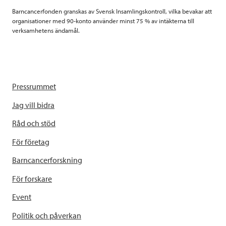
Barncancerfonden granskas av Svensk Insamlingskontroll, vilka bevakar att
organisationer med 90-konto använder minst 75 % av intäkterna till
verksamhetens ändamål.
Pressrummet
Jag vill bidra
Råd och stöd
För företag
Barncancerforskning
För forskare
Event
Politik och påverkan