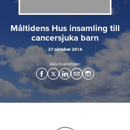
Måltidens Hus insamling till
cancersjuka barn
27 oktober 2014
Dela insamlingen:
F
T
L
M
a
w
i
a
c
i
n
i
e
t
k
l
b
t
e