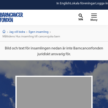
In English
Lokala föreningar
Logga in
Sök
Meny
barncancerfonden
startsida
Start
Jag vill bidra
Egen insamling
Current:
Måltidens Hus insamling till cancersjuka barn
Bild och text för insamlingen nedan är inte Barncancerfonden
juridiskt ansvarig för.