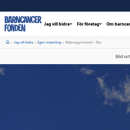
Jag vill bidra
För företag
Om barnca
barncancerfonden
startsida
Start
Jag vill bidra
Egen insamling
Current:
Malenagymnasiet - fika
Bild oc