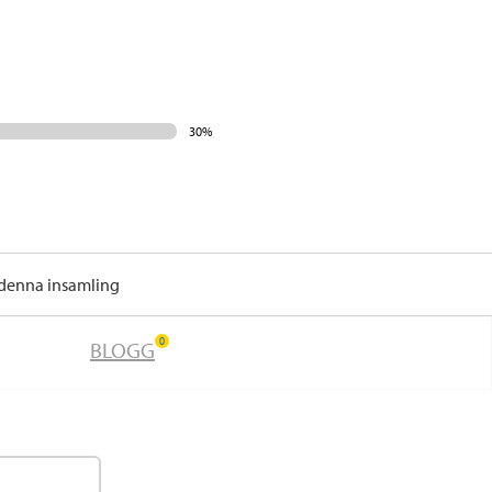
30%
 denna insamling
0
BLOGG