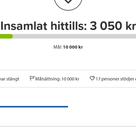
k
n
Insamlat hittills:
3 050 kr
Mål:
10 000 kr
har stängt
Målsättning: 10 000 kr
17 personer stödjer