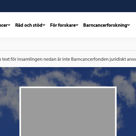
ncer
Råd och stöd
För forskare
Barncancerforskning
h text för insamlingen nedan är inte Barncancerfonden juridiskt ansva