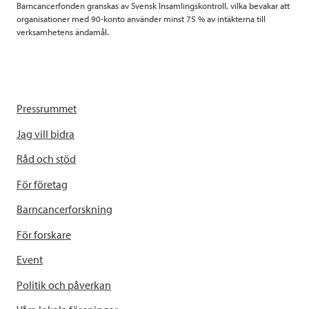
Barncancerfonden granskas av Svensk Insamlingskontroll, vilka bevakar att
organisationer med 90-konto använder minst 75 % av intäkterna till
verksamhetens ändamål.
Pressrummet
Jag vill bidra
Råd och stöd
För företag
Barncancerforskning
För forskare
Event
Politik och påverkan