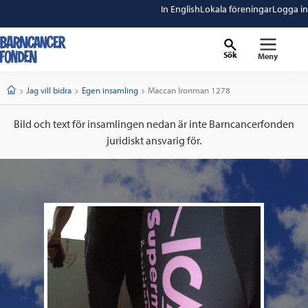
In English
Lokala föreningar
Logga in
Sök
Meny
barncancerfonden
startsida
Start
Jag vill bidra
Egen insamling
Current:
Maccan Ironman 1278
Bild och text för insamlingen nedan är inte Barncancerfonden
juridiskt ansvarig för.