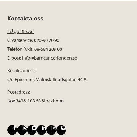
Kontakta oss
Frågor & svar
Givarservice: 020-90 20 90
Telefon (vxl): 08-584 209 00
E-post:
info@barncancerfonden.se
Besöksadress:
c/o Epicenter, Malmskillnadsgatan 44 A
Postadress:
Box 3426, 103 68 Stockholm
F
X
Y
L
I
B