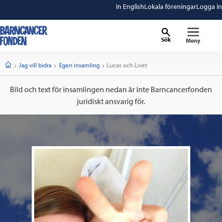
In English
Lokala föreningar
Logga in
Sök
Meny
barncancerfonden
startsida
Start
Jag vill bidra
Egen insamling
Current:
Lucas och Livet
Bild och text för insamlingen nedan är inte Barncancerfonden
juridiskt ansvarig för.