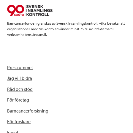
o
r
I
k
n
Barncancerfonden granskas av Svensk Insamlingskontroll, vilka bevakar att
organisationer med 90-konto använder minst 75 % av intäkterna till
verksamhetens ändamål.
Pressrummet
Jag vill bidra
Råd och stöd
För företag
Barncancerforskning
För forskare
Event