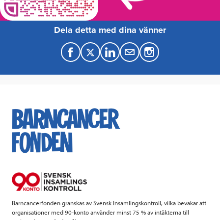
Dela detta med dina vänner
F
T
L
M
a
w
i
a
c
i
n
i
e
t
k
l
b
t
e
o
e
d
o
r
I
k
n
Barncancerfonden granskas av Svensk Insamlingskontroll, vilka bevakar att
organisationer med 90-konto använder minst 75 % av intäkterna till