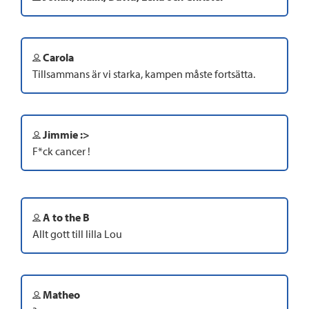
Carola
Tillsammans är vi starka, kampen måste fortsätta.
Jimmie :>
F*ck cancer !
A to the B
Allt gott till lilla Lou
Matheo