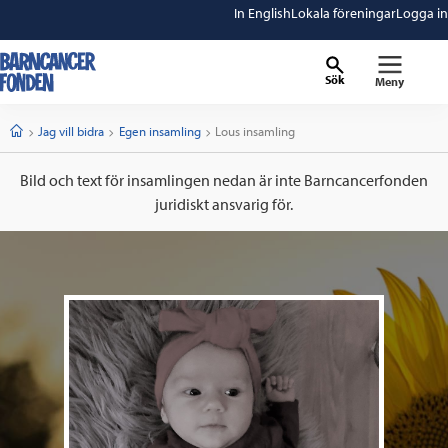
In English
Lokala föreningar
Logga in
Sök
Meny
barncancerfonden
startsida
Start
Jag vill bidra
Egen insamling
Current:
Lous insamling
Bild och text för insamlingen nedan är inte Barncancerfonden
juridiskt ansvarig för.