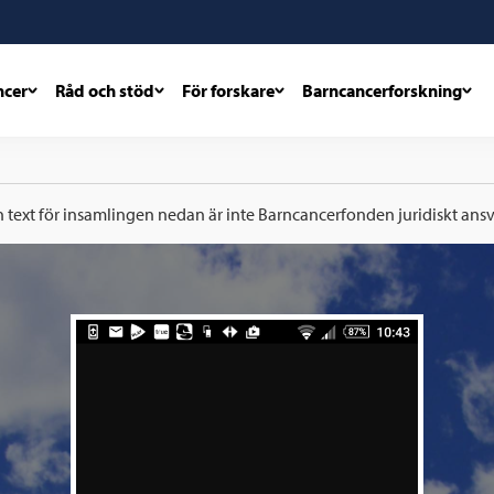
ncer
Råd och stöd
För forskare
Barncancerforskning
h text för insamlingen nedan är inte Barncancerfonden juridiskt ansva