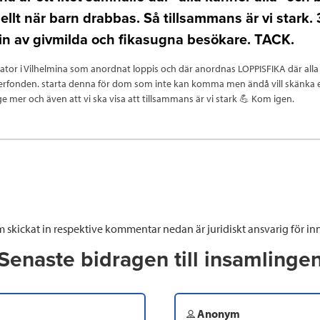
ellt när barn drabbas. Så tillsammans är vi stark.
in av givmilda och fikasugna besökare. TACK.
gator i Vilhelmina som anordnat loppis och där anordnas LOPPISFIKA där alla 
cerfonden. starta denna för dom som inte kan komma men ändå vill skänka e
ge mer och även att vi ska visa att tillsammans är vi stark 💪 Kom igen.
 skickat in respektive kommentar nedan är juridiskt ansvarig för inn
Senaste bidragen till insamlinge
Anonym