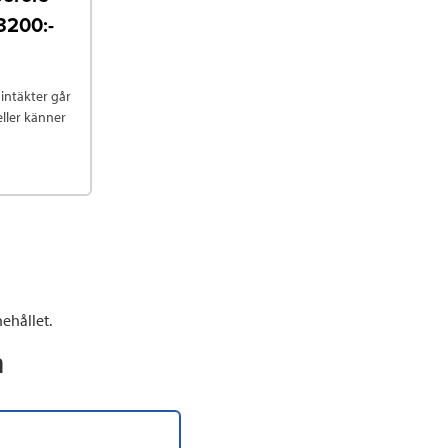
 3200:-
intäkter går
ller känner
ehållet.
n