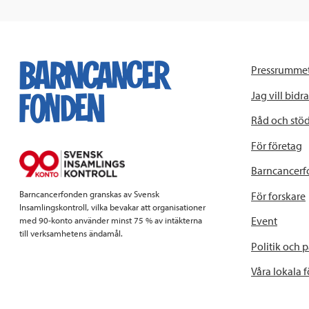
Pressrumme
Jag vill bidra
Råd och stö
För företag
Barncancerf
Barncancerfonden granskas av Svensk
För forskare
Insamlingskontroll, vilka bevakar att organisationer
Event
med 90-konto använder minst 75 % av intäkterna
till verksamhetens ändamål.
Politik och 
Våra lokala 