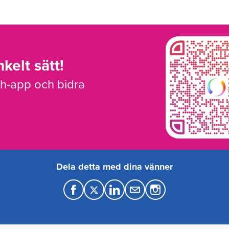
kelt sätt!
sh-app och bidra
Dela detta med dina vänner
F
T
L
M
a
w
i
a