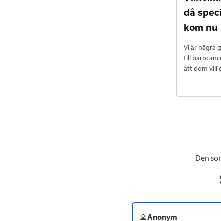
då speci
kom nu 
Vi är några 
till barncan
att dom vill 
Den som
Anonym