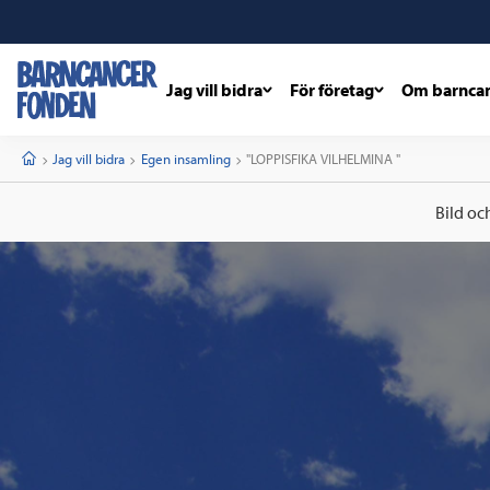
Jag vill bidra
För företag
Om barnca
barncancerfonden
startsida
Start
Jag vill bidra
Egen insamling
Current:
"LOPPISFIKA VILHELMINA "
Bild oc