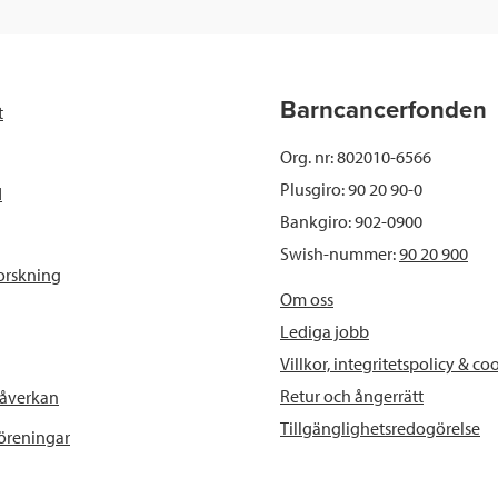
c
i
n
i
e
t
k
l
b
t
e
Barncancerfonden
t
o
e
d
Org. nr: 802010-6566
o
r
I
Plusgiro: 90 20 90-0
d
Bankgiro: 902-0900
k
n
Swish-nummer:
90 20 900
orskning
Om oss
Lediga jobb
Villkor, integritetspolicy & co
Retur och ångerrätt
påverkan
Tillgänglighetsredogörelse
föreningar