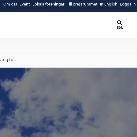
Om oss
Event
Lokala föreningar
Till pressrummet
In English
Logga in
Sök
rig för.