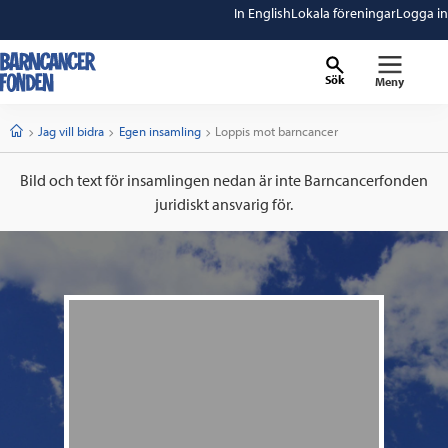
In English
Lokala föreningar
Logga in
Sök
Meny
barncancerfonden
startsida
Start
Jag vill bidra
Egen insamling
Current:
Loppis mot barncancer
Bild och text för insamlingen nedan är inte Barncancerfonden
juridiskt ansvarig för.