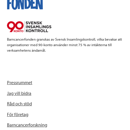
o
e
d
o
r
I
k
n
Barncancerfonden granskas av Svensk Insamlingskontroll, vilka bevakar att
organisationer med 90-konto använder minst 75 % av intäkterna till
verksamhetens ändamål.
Pressrummet
Jag vill bidra
Råd och stöd
För företag
Barncancerforskning