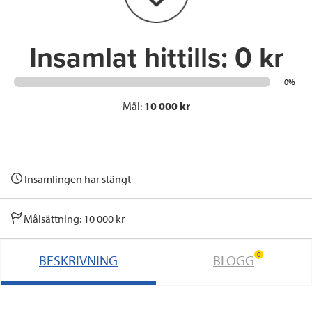
k
n
Insamlat hittills:
0 kr
0%
Mål:
10 000 kr
Insamlingen har stängt
Målsättning: 10 000 kr
0
BESKRIVNING
BLOGG