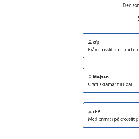
Den som
cfp
Från crossfit prestanda
Majsan
Grattiskramar till Loa!
cFP
Medlemmar på crossfit p