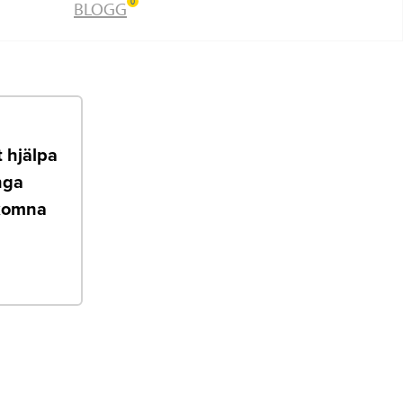
0
BLOGG
t hjälpa
nga
älkomna