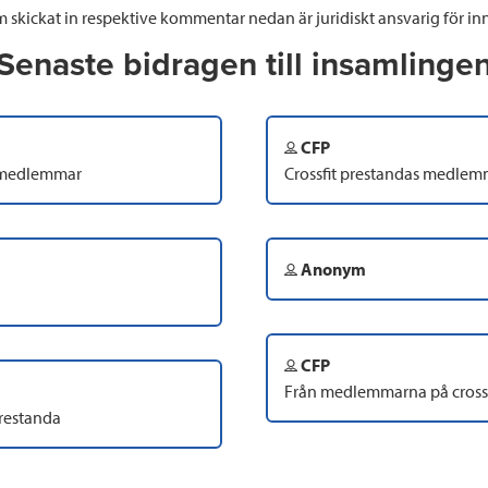
 skickat in respektive kommentar nedan är juridiskt ansvarig för inn
Senaste bidragen till insamlinge
CFP
s medlemmar
Crossfit prestandas medlem
Anonym
CFP
Från medlemmarna på crossf
restanda