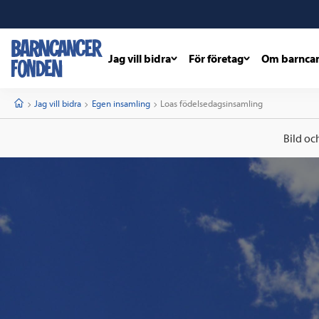
Jag vill bidra
För företag
Om barnca
barncancerfonden
startsida
Start
Jag vill bidra
Egen insamling
Current:
Loas födelsedagsinsamling
Bild oc