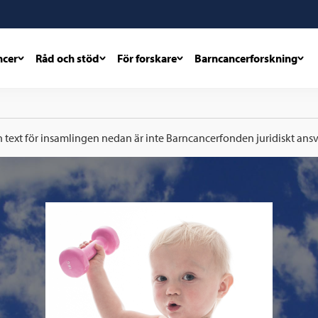
ncer
Råd och stöd
För forskare
Barncancerforskning
h text för insamlingen nedan är inte Barncancerfonden juridiskt ansva