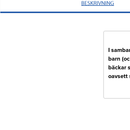
BESKRIVNING
I samban
barn (oc
bäckar s
oavsett 