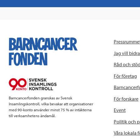
Pressrumme
Jag vill bidra
Råd och stö
För företag
Barncancerf
Barncancerfonden granskas av Svensk
För forskare
Insamlingskontroll, vilka bevakar att organisationer
Event
med 90-konto använder minst 75 % av intäkterna
till verksamhetens ändamål.
Politik och 
Våra lokala 