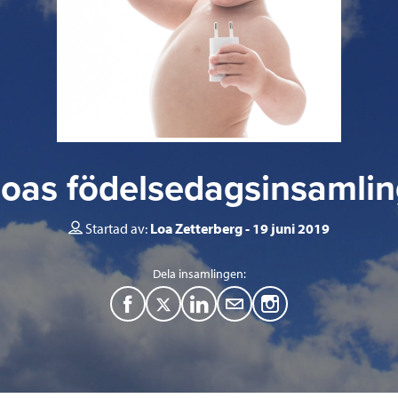
oas födelsedagsinsamli
Startad av:
Loa Zetterberg
19 juni 2019
Dela insamlingen:
F
T
L
M
a
w
i
a
c
i
n
i