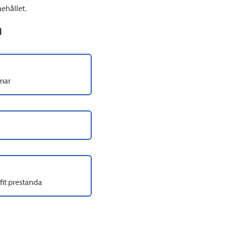
ehållet.
n
mar
it prestanda