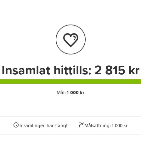
e
t
k
l
b
t
e
o
e
d
o
r
I
k
n
Insamlat hittills:
2 815 kr
Mål:
1 000 kr
Insamlingen har stängt
Målsättning: 1 000 kr