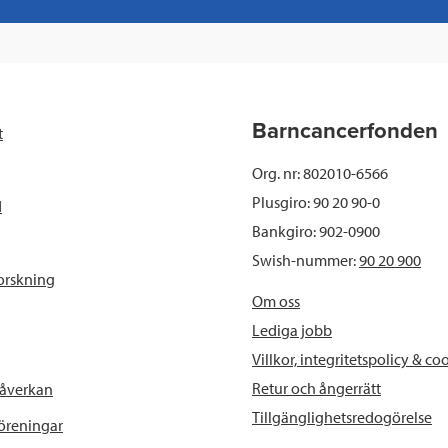
c
i
n
i
e
t
k
l
b
t
e
Barncancerfonden
t
o
e
d
Org. nr: 802010-6566
o
r
I
Plusgiro: 90 20 90-0
d
Bankgiro: 902-0900
k
n
Swish-nummer:
90 20 900
orskning
Om oss
Lediga jobb
Villkor, integritetspolicy & co
Retur och ångerrätt
påverkan
Tillgänglighetsredogörelse
föreningar