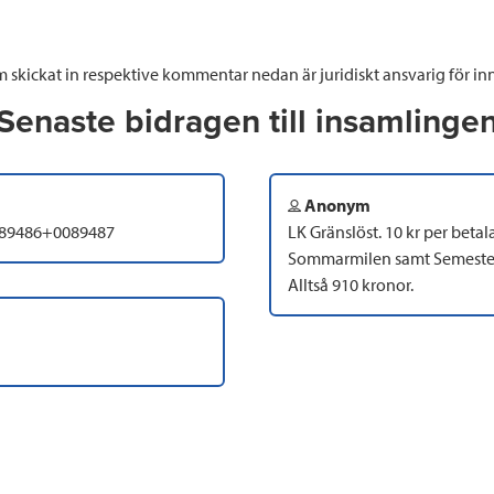
 skickat in respektive kommentar nedan är juridiskt ansvarig för inn
Senaste bidragen till insamlinge
Anonym
0089486+0089487
LK Gränslöst. 10 kr per betal
Sommarmilen samt Semester
Alltså 910 kronor.