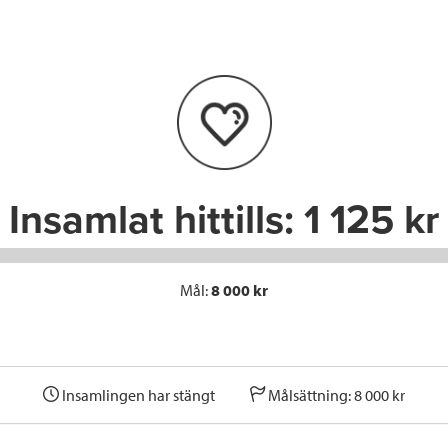
e
t
k
l
b
t
e
o
e
d
o
r
I
k
n
Insamlat hittills:
1 125 kr
Mål:
8 000 kr
Insamlingen har stängt
Målsättning: 8 000 kr