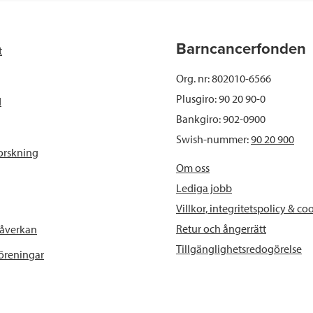
e
t
k
l
b
t
e
Barncancerfonden
t
o
e
d
Org. nr: 802010-6566
o
r
I
Plusgiro: 90 20 90-0
d
Bankgiro: 902-0900
k
n
Swish-nummer:
90 20 900
orskning
Om oss
Lediga jobb
Villkor, integritetspolicy & co
Retur och ångerrätt
påverkan
Tillgänglighetsredogörelse
föreningar