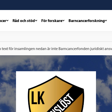
ncer
Råd och stöd
För forskare
Barncancerforskning
h text för insamlingen nedan är inte Barncancerfonden juridiskt ansva