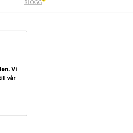
BLOGG
en. Vi
ll vår