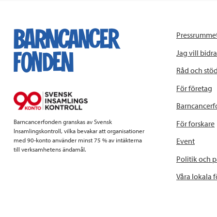
Pressrumme
Jag vill bidra
Råd och stö
För företag
Barncancerf
Barncancerfonden granskas av Svensk
För forskare
Insamlingskontroll, vilka bevakar att organisationer
Event
med 90-konto använder minst 75 % av intäkterna
till verksamhetens ändamål.
Politik och 
Våra lokala 