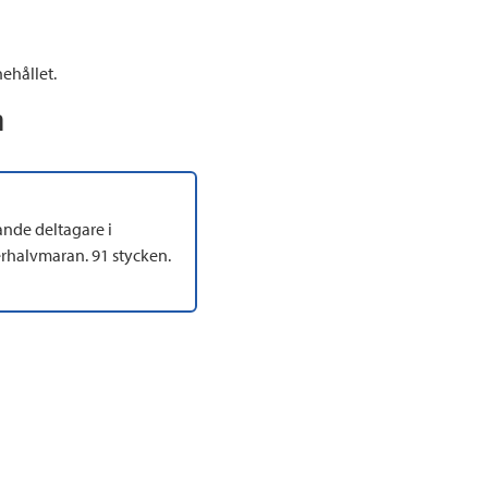
ehållet.
n
ande deltagare i
halvmaran. 91 stycken.