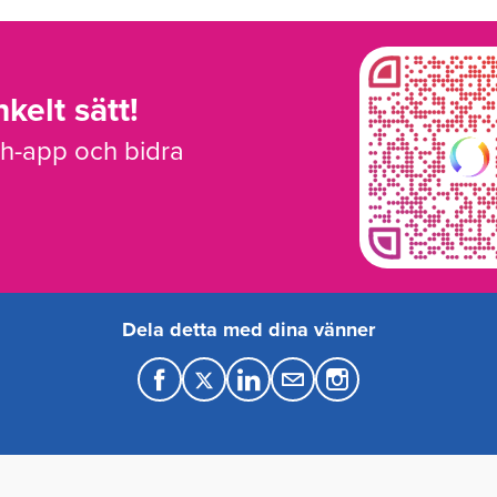
kelt sätt!
sh-app och bidra
Dela detta med dina vänner
F
T
L
M
a
w
i
a
c
i
n
i