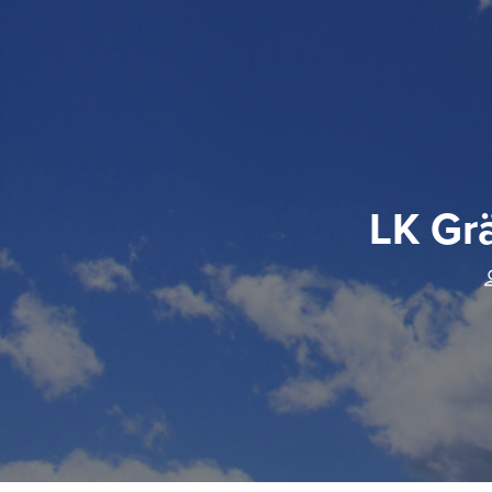
LK Grä