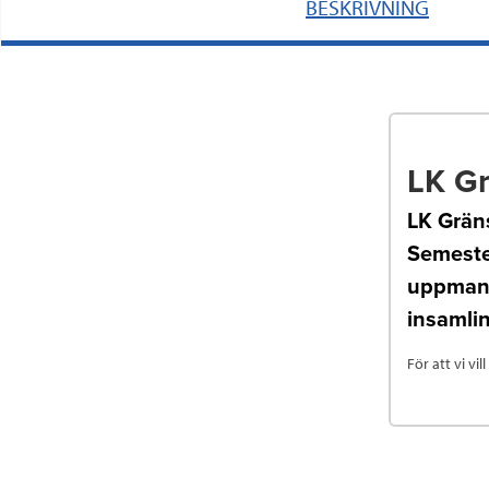
BESKRIVNING
LK Gr
LK Gräns
Semeste
uppmanar
insamli
För att vi vi