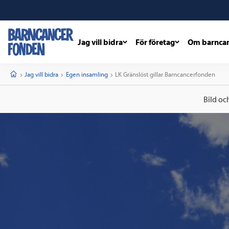
Jag vill bidra
För företag
Om barnca
barncancerfonden
startsida
Start
Jag vill bidra
Egen insamling
Current:
LK Gränslöst gillar Barncancerfonden
Bild oc