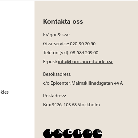
Kontakta oss
Frågor & svar
Givarservice: 020-90 20 90
Telefon (vxl): 08-584 209 00
E-post:
info@barncancerfonden.se
Besöksadress:
c/o Epicenter, Malmskillnadsgatan 44 A
okies
Postadress:
Box 3426, 103 68 Stockholm
F
X
Y
L
I
B