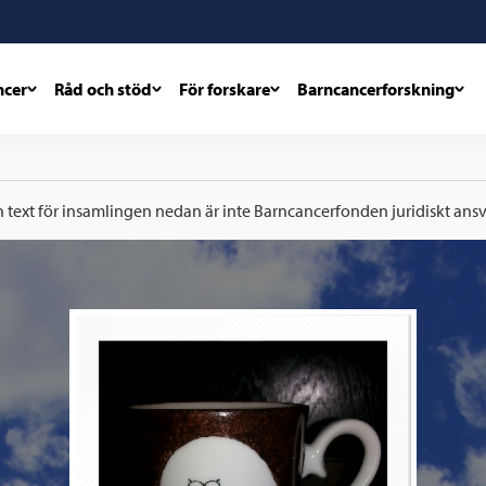
ncer
Råd och stöd
För forskare
Barncancerforskning
h text för insamlingen nedan är inte Barncancerfonden juridiskt ansva