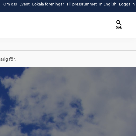
Om oss
Event
Lokala föreningar
Till pressrummet
In English
Logga in
Sök
rig för.