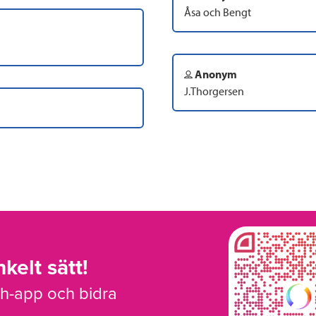
Åsa och Bengt
Anonym
J.Thorgersen
kelt sätt!
sh-app och bidra