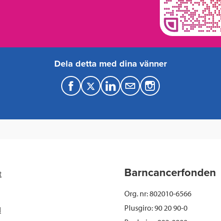
Dela detta med dina vänner
F
T
L
M
a
w
i
a
c
i
n
i
e
t
k
l
b
t
e
Barncancerfonden
t
o
e
d
Org. nr: 802010-6566
o
r
I
Plusgiro: 90 20 90-0
d