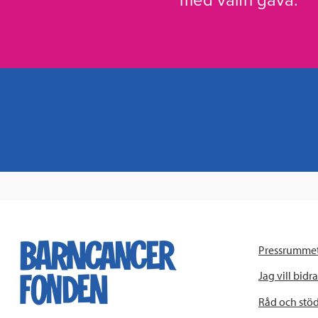
med valfri gåva.
Pressrumme
Jag vill bidra
Råd och stö