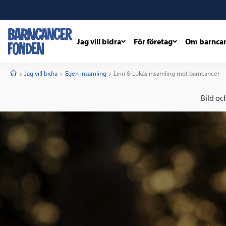
Jag vill bidra
För företag
Om barnca
barncancerfonden
startsida
Start
Jag vill bidra
Egen insamling
Current:
Linn & Lukas insamling mot barncancer
Bild oc