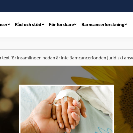
ncer
Råd och stöd
För forskare
Barncancerforskning
h text för insamlingen nedan är inte Barncancerfonden juridiskt ansva