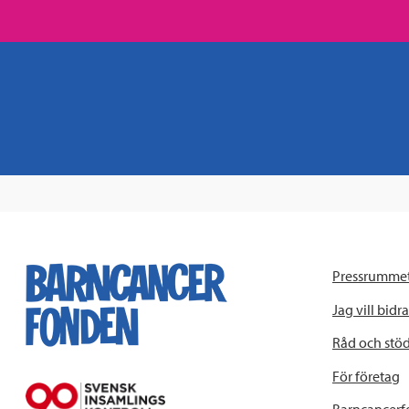
Pressrumme
Jag vill bidra
Råd och stö
För företag