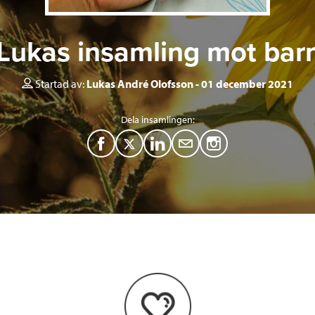
 Lukas insamling mot bar
Startad av:
Lukas André Olofsson
01 december 2021
Dela insamlingen:
F
T
L
M
a
w
i
a
c
i
n
i
e
t
k
l
b
t
e
o
e
d
o
r
I