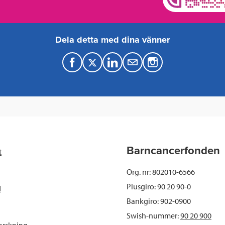
Dela detta med dina vänner
F
T
L
M
a
w
i
a
c
i
n
i
e
t
k
l
b
t
e
Barncancerfonden
t
o
e
d
Org. nr: 802010-6566
o
r
I
Plusgiro: 90 20 90-0
d
Bankgiro: 902-0900
k
n
Swish-nummer:
90 20 900