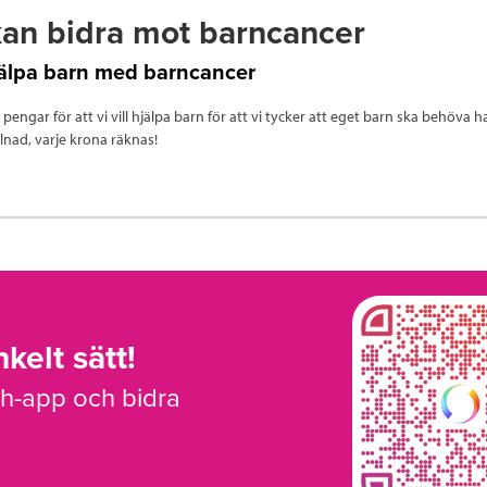
kan bidra mot barncancer
hjälpa barn med barncancer
a pengar för att vi vill hjälpa barn för att vi tycker att eget barn ska behöva h
llnad, varje krona räknas!
kelt sätt!
sh-app och bidra