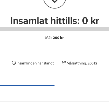
k
n
Insamlat hittills:
0 kr
Mål:
200 kr
Insamlingen har stängt
Målsättning: 200 kr