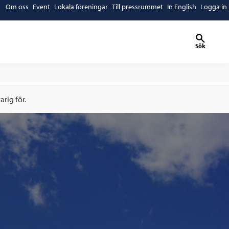
Om oss
Event
Lokala föreningar
Till pressrummet
In English
Logga in
Sök
rig för.