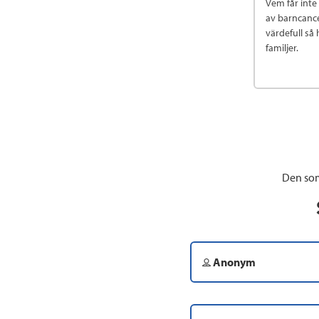
Vem får inte
av barncancer
värdefull så 
familjer.
Den som
Anonym