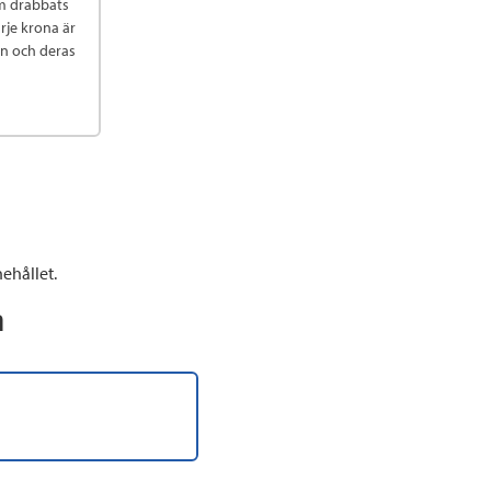
om drabbats
arje krona är
arn och deras
ehållet.
n