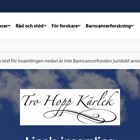
ncer
Råd och stöd
För forskare
Barncancerforskning
h text för insamlingen nedan är inte Barncancerfonden juridiskt ansva