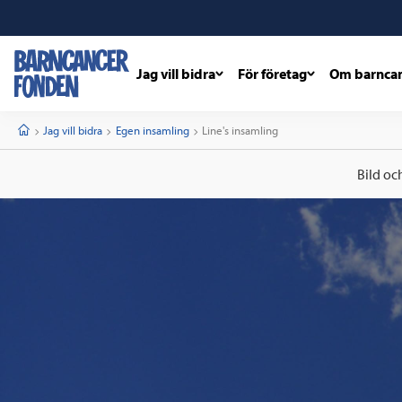
Jag vill bidra
För företag
Om barnca
barncancerfonden
startsida
Start
Jag vill bidra
Egen insamling
Current:
Line's insamling
Bild oc