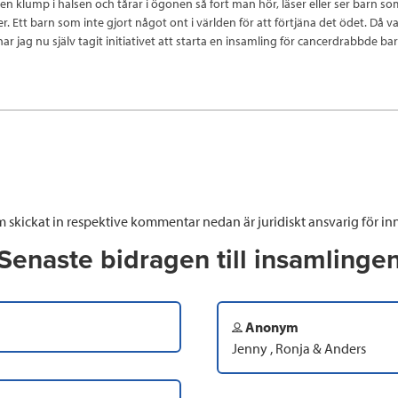
 en klump i halsen och tårar i ögonen så fort man hör, läser eller ser barn s
. Ett barn som inte gjort något ont i världen för att förtjäna det ödet. Då v
har jag nu själv tagit initiativet att starta en insamling för cancerdrabbde b
 skickat in respektive kommentar nedan är juridiskt ansvarig för inn
Senaste bidragen till insamlinge
Anonym
Jenny , Ronja & Anders