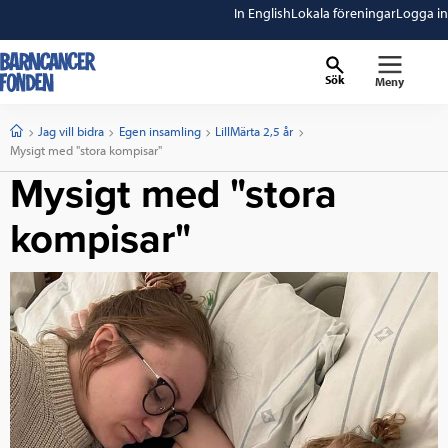
In English
Lokala föreningar
Logga in
Sök
Meny
barncancerfonden
startsida
Start
Jag vill bidra
Egen insamling
LillMärta 2,5 år
Current:
Mysigt med "stora kompisar"
Mysigt med "stora
kompisar"