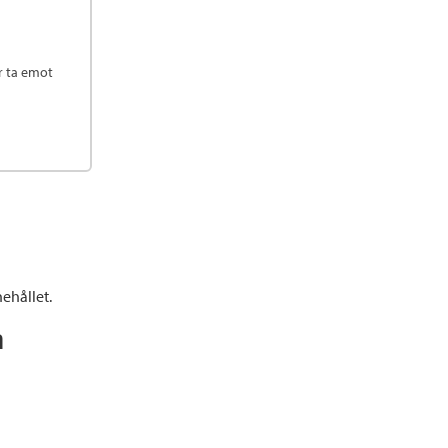
r ta emot
ehållet.
n