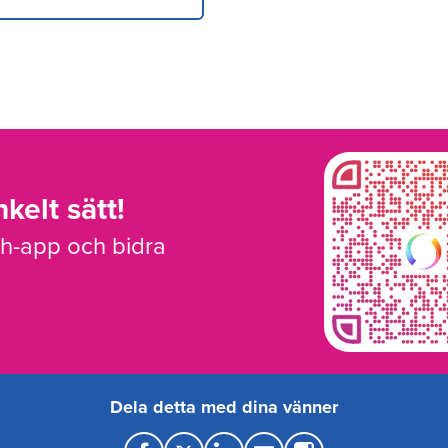
kelt sätt!
sh-app och bidra
Dela detta med dina vänner