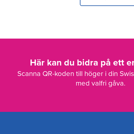
Här kan du bidra på ett en
Scanna QR-koden till höger i din Swi
med valfri gåva.