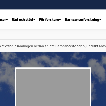
ncer
Råd och stöd
För forskare
Barncancerforskning
h text för insamlingen nedan är inte Barncancerfonden juridiskt ansva