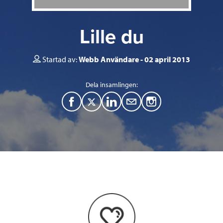
Lille du
Startad av:
Webb Användare
02 april 2013
Dela insamlingen:
F
T
L
M
a
w
i
a
c
i
n
i
e
t
k
l
b
t
e
o
e
d
o
r
I