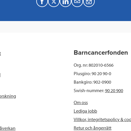
F
T
L
M
a
w
i
a
c
i
n
i
e
t
k
l
b
t
e
Barncancerfonden
t
o
e
d
Org. nr: 802010-6566
o
r
I
Plusgiro: 90 20 90-0
d
Bankgiro: 902-0900
k
n
Swish-nummer:
90 20 900
orskning
Om oss
Lediga jobb
Villkor, integritetspolicy & co
Retur och ångerrätt
påverkan