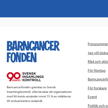
Pressrumme
Jag vill bidra
Råd och stö
För företag
Barncancerf
Barncancerfonden granskas av Svensk
För forskare
Insamlingskontroll, vilka bevakar att organisationer
Event
med 90-konto använder minst 75 % av intäkterna
till verksamhetens ändamål.
Politik och 