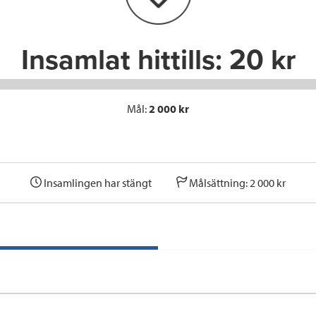
k
n
Insamlat hittills:
20 kr
Mål:
2 000 kr
Insamlingen har stängt
Målsättning: 2 000 kr