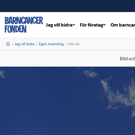
Jag vill bidra
För företag
Om barnca
barncancerfonden
startsida
Start
Jag vill bidra
Egen insamling
Current:
Lille du
Bild oc