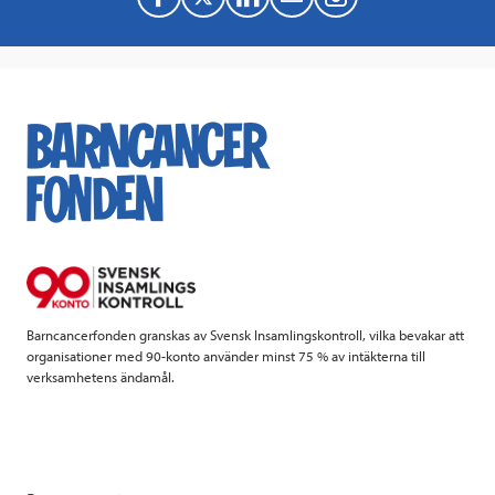
a
w
i
a
c
i
n
i
e
t
k
l
b
t
e
o
e
d
o
r
I
k
n
Barncancerfonden granskas av Svensk Insamlingskontroll, vilka bevakar att
organisationer med 90-konto använder minst 75 % av intäkterna till
verksamhetens ändamål.