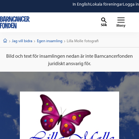
In English
Lokala föreningar
Logga in
Sök
Meny
barncancerfonden
startsida
Start
Jag vill bidra
Egen insamling
Current:
Lilla Molle fotografi
Bild och text för insamlingen nedan är inte Barncancerfonden
juridiskt ansvarig för.