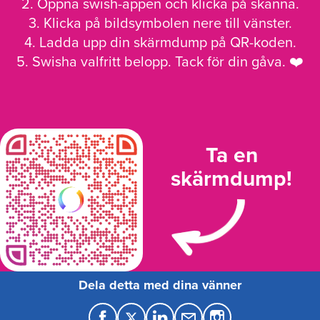
2. Öppna swish-appen och klicka på skanna.
3. Klicka på bildsymbolen nere till vänster.
4. Ladda upp din skärmdump på QR-koden.
5. Swisha valfritt belopp. Tack för din gåva. ❤️
Ta en
skärmdump!
Dela detta med dina vänner
F
T
L
M