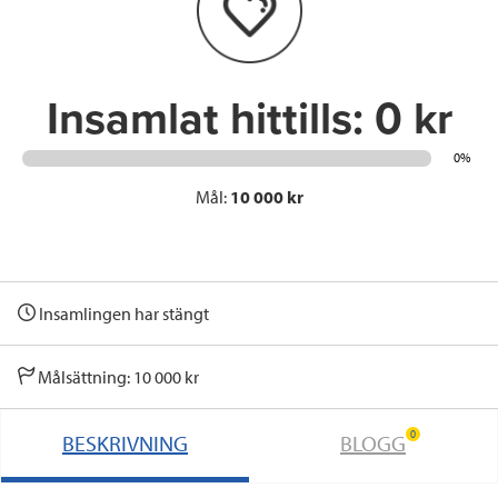
o
r
I
k
n
Insamlat hittills:
0 kr
0%
Mål:
10 000 kr
Insamlingen har stängt
Målsättning: 10 000 kr
0
BESKRIVNING
BLOGG