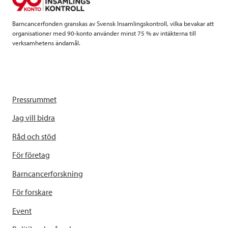
k
n
Barncancerfonden granskas av Svensk Insamlingskontroll, vilka bevakar att
organisationer med 90-konto använder minst 75 % av intäkterna till
verksamhetens ändamål.
Pressrummet
Jag vill bidra
Råd och stöd
För företag
Barncancerforskning
För forskare
Event