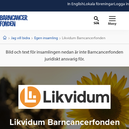
In English
Lokala föreningar
Logga in
Sök
Meny
barncancerfonden
startsida
Start
Jag vill bidra
Egen insamling
Current:
Likvidum Barncancerfonden
Bild och text för insamlingen nedan är inte Barncancerfonden
juridiskt ansvarig för.
Likvidum Barncancerfonden