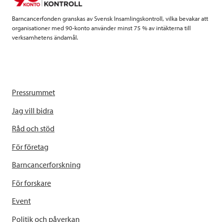
k
n
Barncancerfonden granskas av Svensk Insamlingskontroll, vilka bevakar att
organisationer med 90-konto använder minst 75 % av intäkterna till
verksamhetens ändamål.
Pressrummet
Jag vill bidra
Råd och stöd
För företag
Barncancerforskning
För forskare
Event
Politik och påverkan