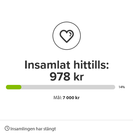
e
t
k
l
b
t
e
o
e
d
o
r
I
k
n
Insamlat hittills:
978 kr
14%
Mål:
7 000 kr
Insamlingen har stängt