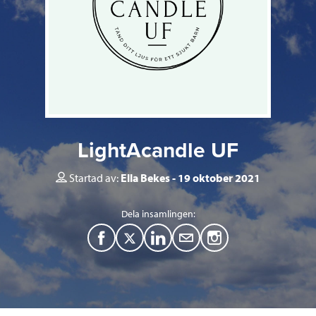
LightAcandle UF
Startad av:
Ella Bekes
19 oktober 2021
Dela insamlingen:
F
T
L
M
a
w
i
a
c
i
n
i