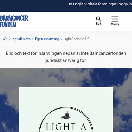
In English
Lokala föreningar
Logga in
Sök
Meny
barncancerfonden
startsida
Start
Jag vill bidra
Egen insamling
Current:
LightAcandle UF
Bild och text för insamlingen nedan är inte Barncancerfonden
juridiskt ansvarig för.