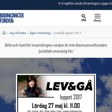
In English
Lokala föreningar
Logga in
Sök
Meny
barncancerfonden
startsida
Start
Jag vill bidra
Egen insamling
Current:
Lev&Gå loppet 2017
Bild och text för insamlingen nedan är inte Barncancerfonden
juridiskt ansvarig för.