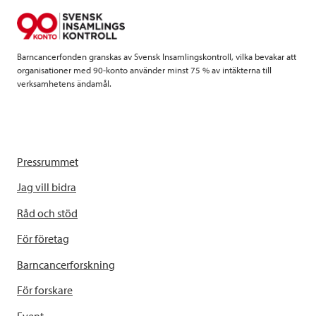
o
r
I
k
n
Barncancerfonden granskas av Svensk Insamlingskontroll, vilka bevakar att
organisationer med 90-konto använder minst 75 % av intäkterna till
verksamhetens ändamål.
Pressrummet
Jag vill bidra
Råd och stöd
För företag
Barncancerforskning
För forskare
Event