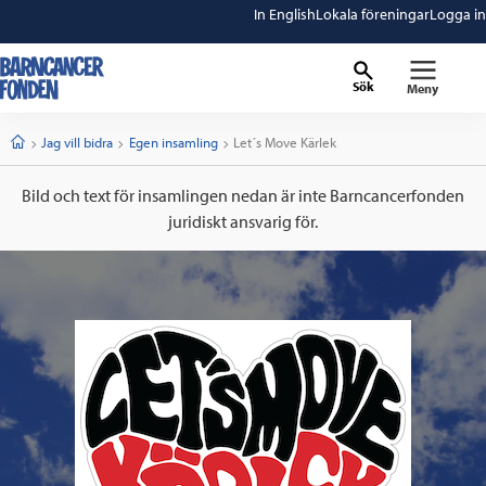
In English
Lokala föreningar
Logga in
Sök
Meny
barncancerfonden
startsida
Start
Jag vill bidra
Egen insamling
Current:
Let´s Move Kärlek
Bild och text för insamlingen nedan är inte Barncancerfonden
juridiskt ansvarig för.