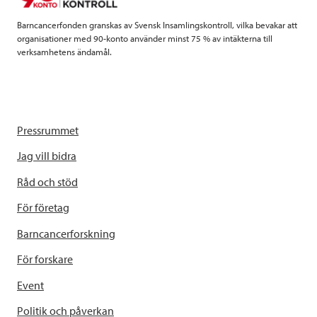
k
n
Barncancerfonden granskas av Svensk Insamlingskontroll, vilka bevakar att
organisationer med 90-konto använder minst 75 % av intäkterna till
verksamhetens ändamål.
Pressrummet
Jag vill bidra
Råd och stöd
För företag
Barncancerforskning
För forskare
Event
Politik och påverkan