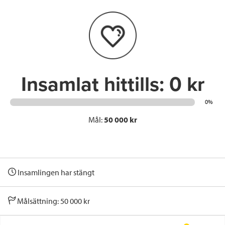
b
t
e
o
e
d
o
r
I
k
n
Insamlat hittills:
0 kr
0%
Mål:
50 000 kr
Insamlingen har stängt
Målsättning: 50 000 kr