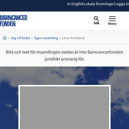
In English
Lokala föreningar
Logga in
Sök
Meny
barncancerfonden
startsida
Start
Jag vill bidra
Egen insamling
Current:
Leos Armband
Bild och text för insamlingen nedan är inte Barncancerfonden
juridiskt ansvarig för.