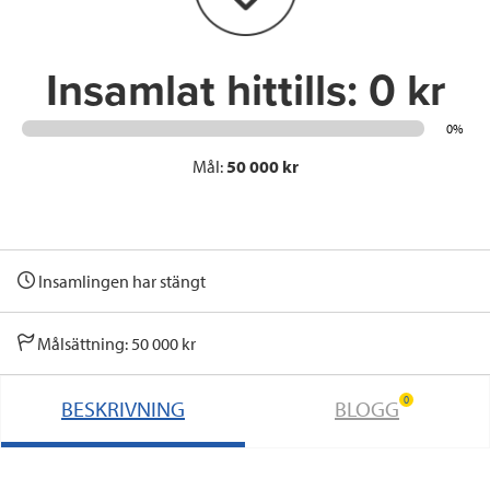
k
n
Insamlat hittills:
0 kr
0%
Mål:
50 000 kr
Insamlingen har stängt
Målsättning: 50 000 kr
0
BESKRIVNING
BLOGG