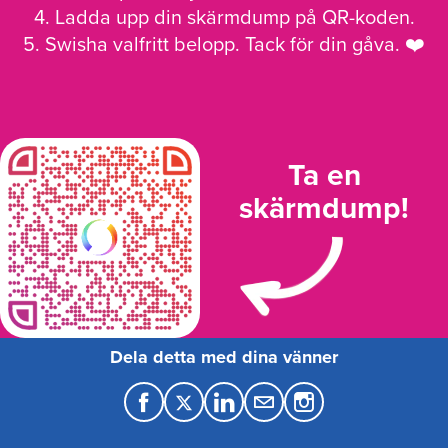
4. Ladda upp din skärmdump på QR-koden.
5. Swisha valfritt belopp. Tack för din gåva. ❤️
Ta en
skärmdump!
Dela detta med dina vänner
F
T
L
M
a
w
i
a