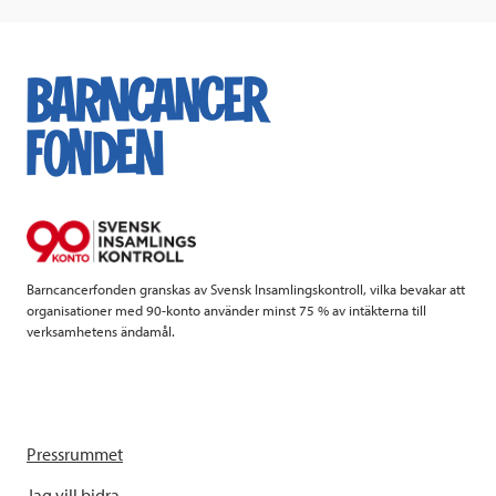
c
i
n
i
e
t
k
l
b
t
e
o
e
d
o
r
I
k
n
Barncancerfonden granskas av Svensk Insamlingskontroll, vilka bevakar att
organisationer med 90-konto använder minst 75 % av intäkterna till
verksamhetens ändamål.
Pressrummet
Jag vill bidra