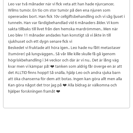
Leo var två månader när vi fick veta att han hade njurcancer,
Wilms tumör. En tio cm stor tumör på den ena njuren som
opererades bort. Han fick 10v cellgiftsbehandling och vi såg ljuset i
tunneln. Han var färdigbehandlad vid 6 månaders ålder. Vi kom
sakta tillbaks till livet från den hemska mardrömmen.. Men när
Leo blev 11 månader andades han konstigt så vi åkte in till
sjukhuset och ett dygn senare fick vi
Beskedet vi fruktade att höra igen.. Leo hade nu fått metastaser
(tumörer) på lungväggen.. Så vår lille kille skulle få gå igenom
högriskbehandling i 34 veckor och där är vi nu.. Det är lång väg
kvar men vi kämpar på! ❤️ tanken som aldrig får överge en är att
det ALLTID finns hopp!! Så snälla, hjälp Leo och andra sjuka barn
att öka chanserna för dem att botas. Ingen kan göra allt men alla
Kan göra något det tror jag på ❤️ Alla bidrag är välkomna och
hjälper forskningen framåt ❤️