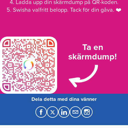
4. Ladda upp din skärmdump på QR-koden.
5. Swisha valfritt belopp. Tack för din gåva. ❤️
Ta en
skärmdump!
Dela detta med dina vänner
F
T
L
M
a
w
i
a