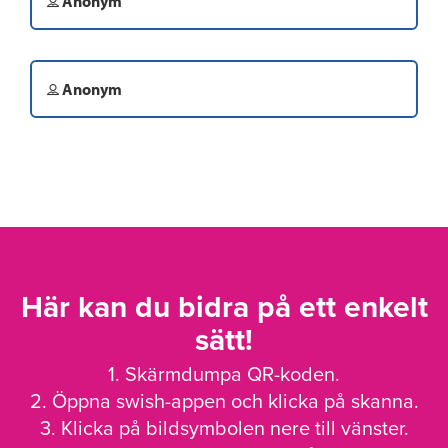
Anonym
Anonym
Här kan du bidra på ett enkelt
sätt!
1. Skärmdumpa QR-koden.
2. Öppna swish-appen och klicka på skanna.
3. Klicka på bildsymbolen nere till vänster.