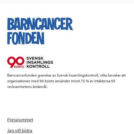
c
i
n
i
e
t
k
l
b
t
e
o
e
d
o
r
I
k
n
Barncancerfonden granskas av Svensk Insamlingskontroll, vilka bevakar att
organisationer med 90-konto använder minst 75 % av intäkterna till
verksamhetens ändamål.
Pressrummet
Jag vill bidra