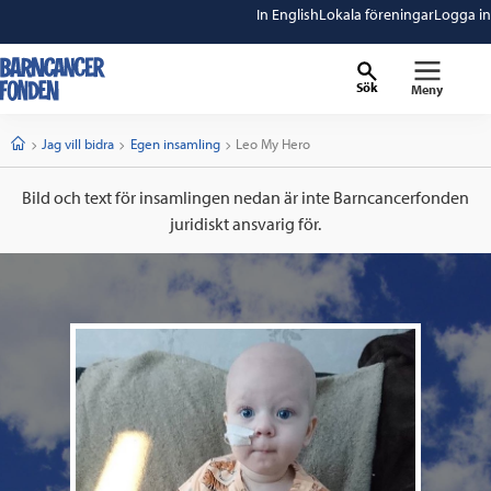
In English
Lokala föreningar
Logga in
Sök
Meny
barncancerfonden
startsida
Start
Jag vill bidra
Egen insamling
Current:
Leo My Hero
Bild och text för insamlingen nedan är inte Barncancerfonden
juridiskt ansvarig för.