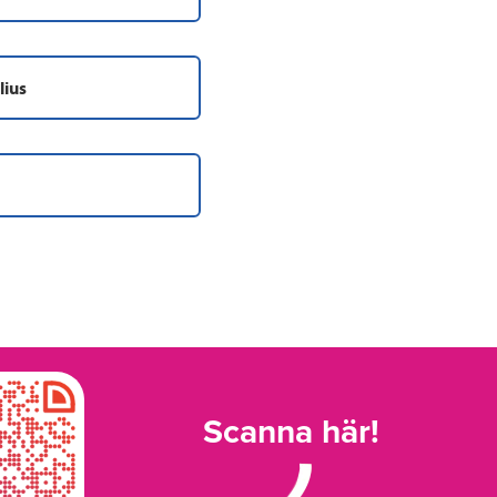
lius
Scanna här!