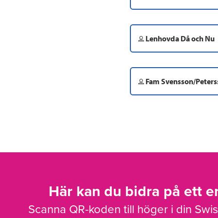
Lenhovda Då och Nu
Fam Svensson/Peters
Här kan du bidra på ett en
Scanna QR-koden till höger i din Swi