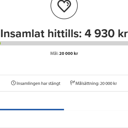
o
r
I
k
n
Insamlat hittills:
4 930 kr
Mål:
20 000 kr
Insamlingen har stängt
Målsättning: 20 000 kr