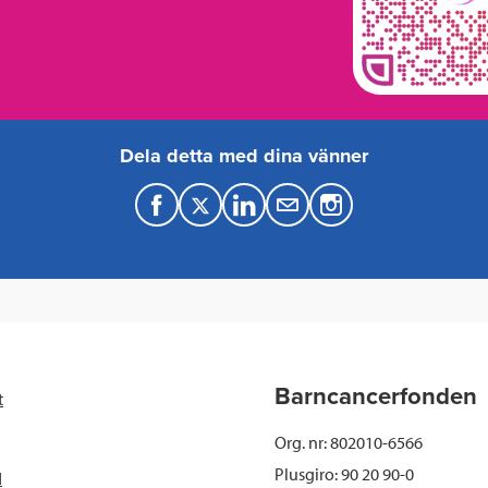
Dela detta med dina vänner
F
T
L
M
a
w
i
a
c
i
n
i
e
t
k
l
b
t
e
Barncancerfonden
t
o
e
d
Org. nr: 802010-6566
o
r
I
Plusgiro: 90 20 90-0
d