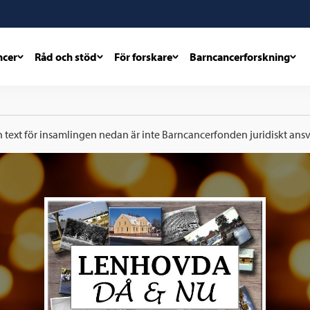
ncer
Råd och stöd
För forskare
Barncancerforskning
h text för insamlingen nedan är inte Barncancerfonden juridiskt ansva