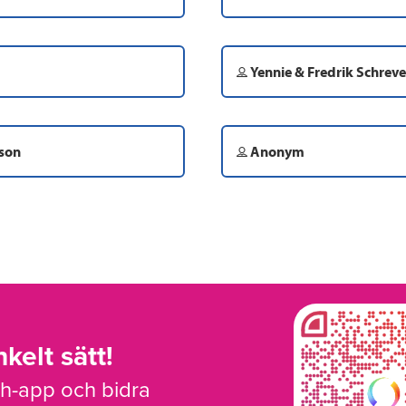
Yennie & Fredrik Schreve
son
Anonym
kelt sätt!
sh-app och bidra