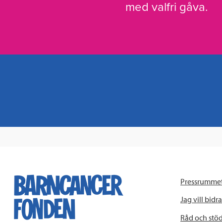
med valfri gåva.
Pressrumme
Jag vill bidra
Råd och stö