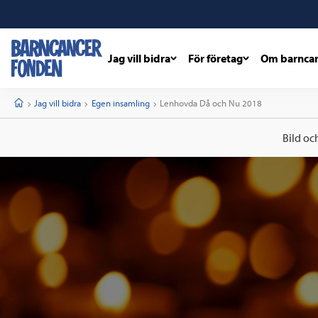
Jag vill bidra
För företag
Om barnca
barncancerfonden
startsida
Start
Jag vill bidra
Egen insamling
Current:
Lenhovda Då och Nu 2018
Bild oc