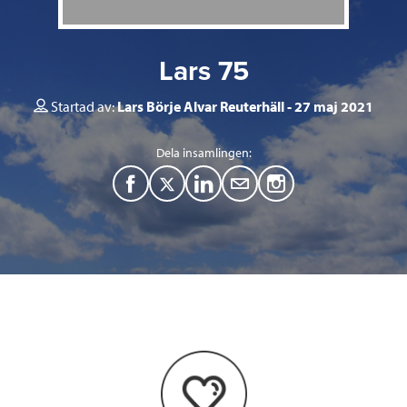
Lars 75
Startad av:
Lars Börje Alvar Reuterhäll
27 maj 2021
Dela insamlingen:
F
T
L
M
a
w
i
a
c
i
n
i
e
t
k
l
b
t
e
o
e
d
o
r
I