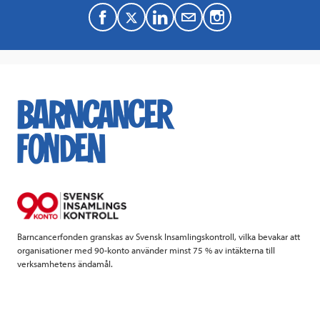
F
T
L
M
a
w
i
a
c
i
n
i
e
t
k
l
b
t
e
o
e
d
o
r
I
k
n
Barncancerfonden granskas av Svensk Insamlingskontroll, vilka bevakar att
organisationer med 90-konto använder minst 75 % av intäkterna till
verksamhetens ändamål.