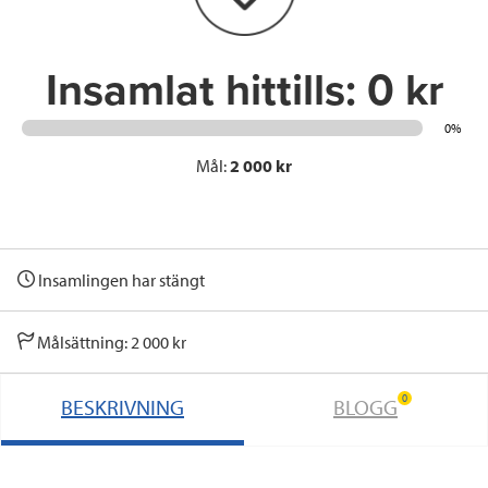
k
n
Insamlat hittills:
0 kr
0%
Mål:
2 000 kr
Insamlingen har stängt
Målsättning: 2 000 kr
0
BESKRIVNING
BLOGG