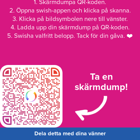
1. Skärmdumpa QR-koden.
2. Öppna swish-appen och klicka på skanna.
3. Klicka på bildsymbolen nere till vänster.
4. Ladda upp din skärmdump på QR-koden.
5. Swisha valfritt belopp. Tack för din gåva. ❤️
Ta en
skärmdump!
Dela detta med dina vänner