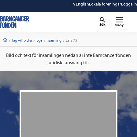
In English
Lokala föreningar
Logga in
Sök
Meny
barncancerfonden
startsida
Start
Jag vill bidra
Egen insamling
Current:
Lars 75
Bild och text för insamlingen nedan är inte Barncancerfonden
juridiskt ansvarig för.