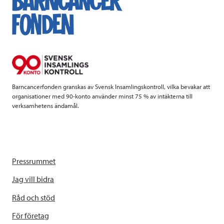
b
t
e
o
e
d
o
r
I
k
n
Barncancerfonden granskas av Svensk Insamlingskontroll, vilka bevakar att
organisationer med 90-konto använder minst 75 % av intäkterna till
verksamhetens ändamål.
Pressrummet
Jag vill bidra
Råd och stöd
För företag