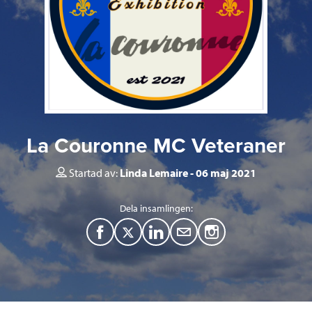
La Couronne MC Veteraner
Startad av:
Linda Lemaire
06 maj 2021
Dela insamlingen:
F
T
L
M
a
w
i
a
c
i
n
i