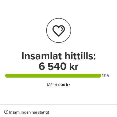
e
t
k
l
b
t
e
o
e
d
o
r
I
k
n
Insamlat hittills:
6 540 kr
131%
Mål:
5 000 kr
Insamlingen har stängt