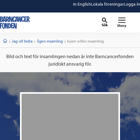
In English
Lokala föreningar
Logga in
Sök
Meny
barncancerfonden
startsida
Start
Jag vill bidra
Egen insamling
Current:
kusin willes insamling
Bild och text för insamlingen nedan är inte Barncancerfonden
juridiskt ansvarig för.