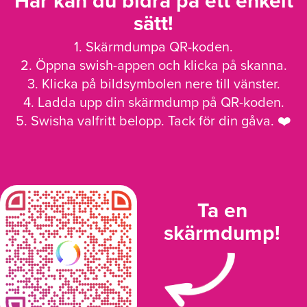
Här kan du bidra på ett enkelt
sätt!
1. Skärmdumpa QR-koden.
2. Öppna swish-appen och klicka på skanna.
3. Klicka på bildsymbolen nere till vänster.
4. Ladda upp din skärmdump på QR-koden.
5. Swisha valfritt belopp. Tack för din gåva. ❤️
Ta en
skärmdump!