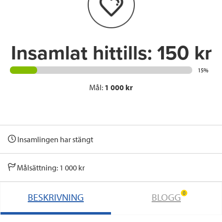
o
r
I
k
n
Insamlat hittills:
150 kr
15%
Mål:
1 000 kr
Insamlingen har stängt
Målsättning: 1 000 kr
0
BESKRIVNING
BLOGG