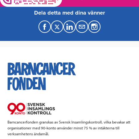
Dela detta med dina vänner
F
T
L
M
a
w
i
a
c
i
n
i
e
t
k
l
b
t
e
o
e
d
o
r
I
k
n
Barncancerfonden granskas av Svensk Insamlingskontroll, vilka bevakar att
organisationer med 90-konto använder minst 75 % av intäkterna till
verksamhetens ändamål.