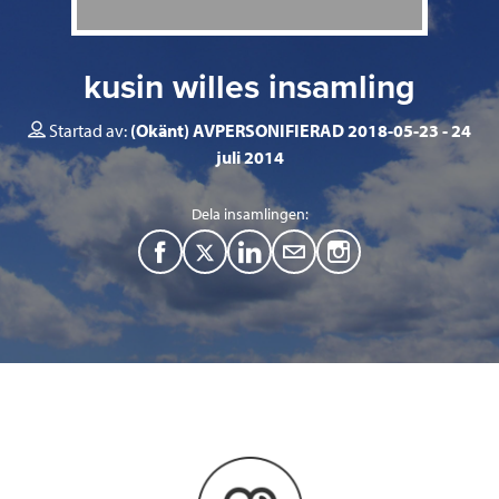
kusin willes insamling
Startad av:
(Okänt) AVPERSONIFIERAD 2018-05-23
24
juli 2014
Dela insamlingen:
F
T
L
M
a
w
i
a
c
i
n
i
e
t
k
l
b
t
e
o
e
d