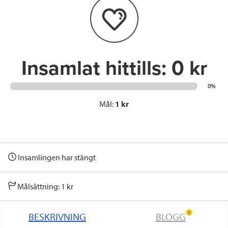
o
e
d
o
r
I
k
n
Insamlat hittills:
0 kr
0%
Mål:
1 kr
Insamlingen har stängt
Målsättning: 1 kr
0
BESKRIVNING
BLOGG