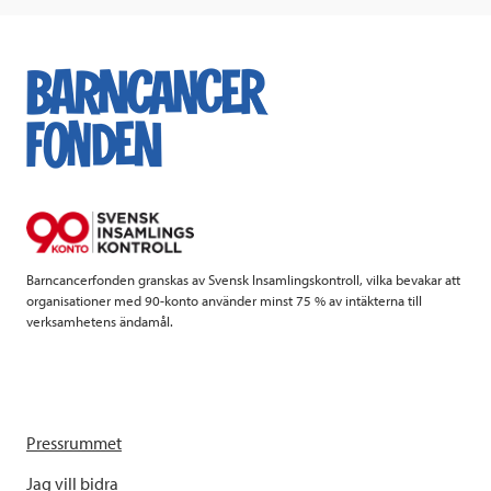
c
i
n
i
e
t
k
l
b
t
e
o
e
d
o
r
I
k
n
Barncancerfonden granskas av Svensk Insamlingskontroll, vilka bevakar att
organisationer med 90-konto använder minst 75 % av intäkterna till
verksamhetens ändamål.
Pressrummet
Jag vill bidra