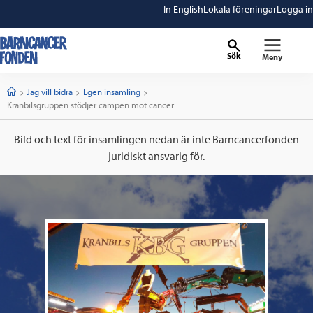
In English
Lokala föreningar
Logga in
Sök
Meny
barncancerfonden
startsida
Start
Jag vill bidra
Egen insamling
Current:
Kranbilsgruppen stödjer campen mot cancer
Bild och text för insamlingen nedan är inte Barncancerfonden
juridiskt ansvarig för.