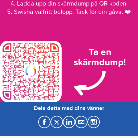
4. Ladda upp din skärmdump på QR-koden.
5. Swisha valfritt belopp. Tack för din gåva. ❤️
Ta en
skärmdump!
Dela detta med dina vänner
F
T
L
M
a
w
i
a