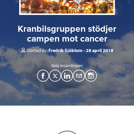
Kranbilsgruppen stödjer
campen mot cancer
Startad av:
Fredrik Sjöblom
28 april 2018
Dela insamlingen:
F
T
L
M
a
w
i
a
c
i
n
i
e
t
k
l
b
t
e