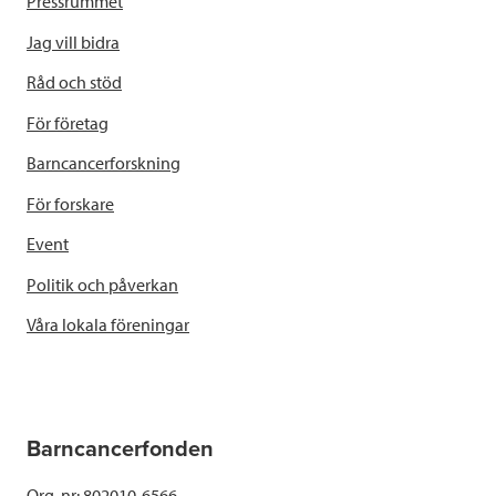
Pressrummet
Jag vill bidra
Råd och stöd
För företag
Barncancerforskning
För forskare
Event
Politik och påverkan
Våra lokala föreningar
Barncancerfonden
Org. nr: 802010-6566