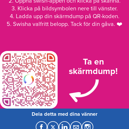
2. Öppna swish-appen och klicka på skanna.
3. Klicka på bildsymbolen nere till vänster.
4. Ladda upp din skärmdump på QR-koden.
5. Swisha valfritt belopp. Tack för din gåva. ❤️
Ta en
skärmdump!
Dela detta med dina vänner
F
T
L
M