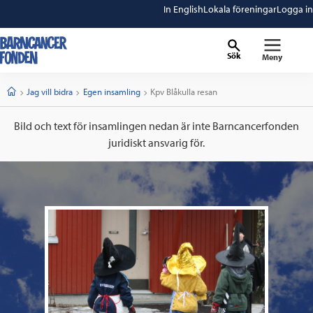
In English
Lokala föreningar
Logga in
Sök
Meny
barncancerfonden
startsida
Start
Jag vill bidra
Egen insamling
Current:
Kpv Blåkulla resan
Bild och text för insamlingen nedan är inte Barncancerfonden
juridiskt ansvarig för.