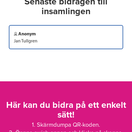
Senaste bidragen till
insamlingen
Anonym
Jan Tullgren
Här kan du bidra på ett enkelt
sätt!
1. Skärmdumpa QR-koden.