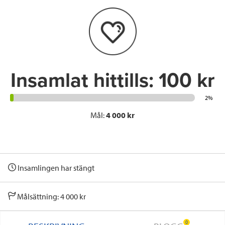
o
e
d
o
r
I
k
n
Insamlat hittills:
100 kr
2%
Mål:
4 000 kr
Insamlingen har stängt
Målsättning: 4 000 kr
0