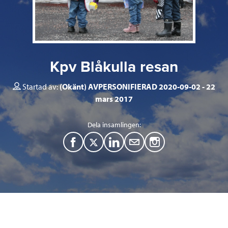
Kpv Blåkulla resan
Startad av:
(Okänt) AVPERSONIFIERAD 2020-09-02
22
mars 2017
Dela insamlingen:
F
T
L
M
a
w
i
a
c
i
n
i
e
t
k
l
b
t
e