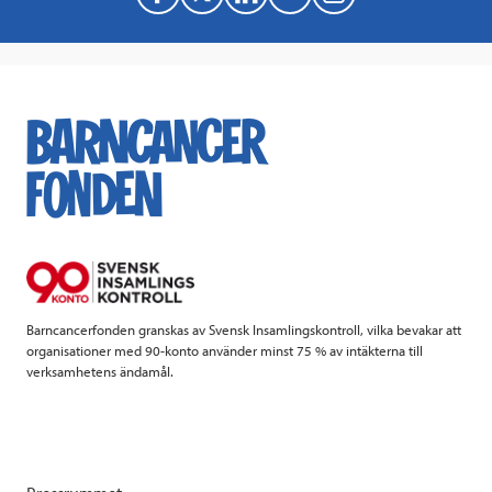
a
w
i
a
c
i
n
i
e
t
k
l
b
t
e
o
e
d
o
r
I
k
n
Barncancerfonden granskas av Svensk Insamlingskontroll, vilka bevakar att
organisationer med 90-konto använder minst 75 % av intäkterna till
verksamhetens ändamål.