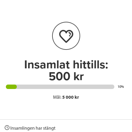
e
t
k
l
b
t
e
o
e
d
o
r
I
k
n
Insamlat hittills:
500 kr
10%
Mål:
5 000 kr
Insamlingen har stängt