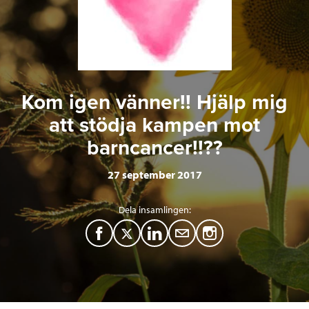
Kom igen vänner!! Hjälp mig
att stödja kampen mot
barncancer!!??
27 september 2017
Dela insamlingen:
F
T
L
M
a
w
i
a
c
i
n
i