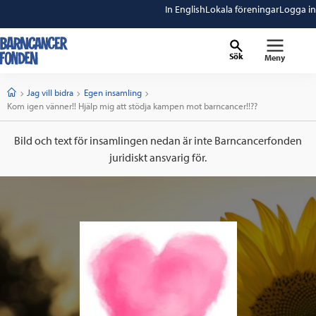
In English
Lokala föreningar
Logga in
Sök
Meny
barncancerfonden
startsida
Start
Jag vill bidra
Egen insamling
Current:
Kom igen vänner!! Hjälp mig att stödja kampen mot barncancer!!??
Bild och text för insamlingen nedan är inte Barncancerfonden
juridiskt ansvarig för.