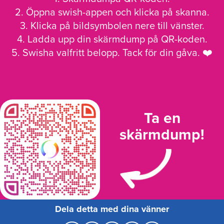
2. Öppna swish-appen och klicka på skanna.
3. Klicka på bildsymbolen nere till vänster.
4. Ladda upp din skärmdump på QR-koden.
5. Swisha valfritt belopp. Tack för din gåva. ❤️
Ta en
skärmdump!
Dela detta med dina vänner