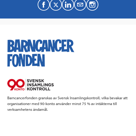
F
T
L
M
a
w
i
a
c
i
n
i
e
t
k
l
b
t
e
o
e
d
o
r
I
k
n
Barncancerfonden granskas av Svensk Insamlingskontroll, vilka bevakar att
organisationer med 90-konto använder minst 75 % av intäkterna till
verksamhetens ändamål.