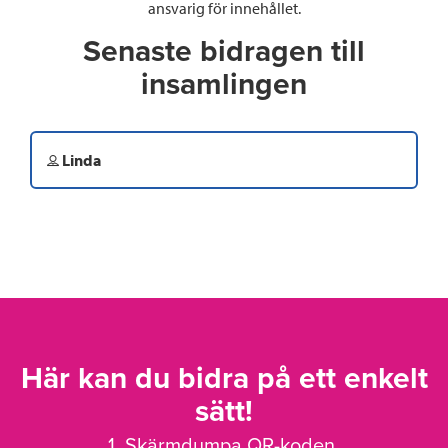
ansvarig för innehållet.
Senaste bidragen till
insamlingen
Linda
Här kan du bidra på ett enkelt
sätt!
1. Skärmdumpa QR-koden.