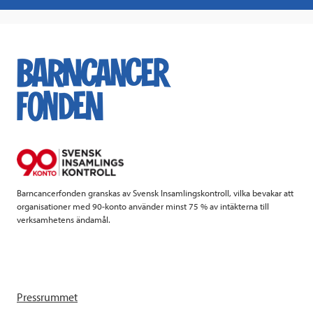
a
w
i
a
c
i
n
i
e
t
k
l
b
t
e
o
e
d
o
r
I
k
n
Barncancerfonden granskas av Svensk Insamlingskontroll, vilka bevakar att
organisationer med 90-konto använder minst 75 % av intäkterna till
verksamhetens ändamål.
Pressrummet