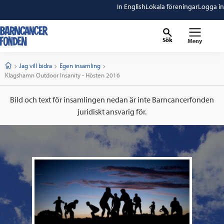
In English
Lokala föreningar
Logga in
Sök
Meny
barncancerfonden
startsida
Start
Jag vill bidra
Egen insamling
Current:
Klagshamn Outdoor Insanity - Hösten 2016
Bild och text för insamlingen nedan är inte Barncancerfonden
juridiskt ansvarig för.