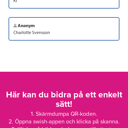
Ki
Anonym
Charlotte Svensson
Här kan du bidra på ett enkelt
sätt!
1. Skärmdumpa QR-koden.
2. Öppna swish-appen och klicka på skanna.