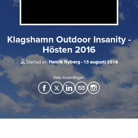
Klagshamn Outdoor Insanity -
Hösten 2016
Startad av:
Henrik Nyberg
15 augusti 2016
Dela insamlingen:
F
T
L
M
a
w
i
a
c
i
n
i
e
t
k
l
b
t
e