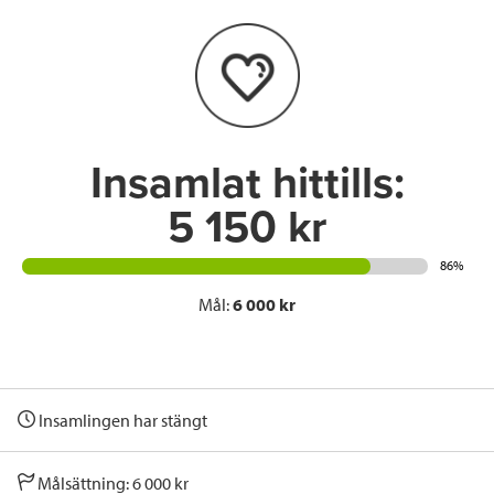
o
e
d
o
r
I
k
n
Insamlat hittills:
5 150 kr
86%
Mål:
6 000 kr
Insamlingen har stängt
Målsättning: 6 000 kr