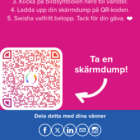
3. Klicka på bildsymbolen nere till vänster.
4. Ladda upp din skärmdump på QR-koden.
5. Swisha valfritt belopp. Tack för din gåva. ❤️
Ta en
skärmdump!
Dela detta med dina vänner
F
T
L
M